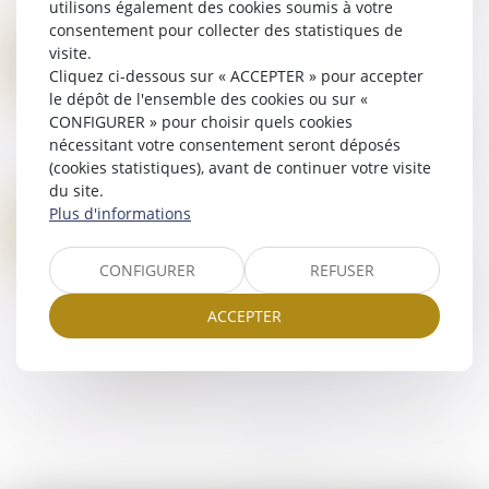
projets de normes techniques réglementa...
utilisons également des cookies soumis à votre
Lire la suite
consentement pour collecter des statistiques de
NARCOTRAFIC PROPOSITION DE LOI SORTIR DU PIÈGE DU TRAFIC DE DROGUE
visite.
05
Droit pénal
/
Droit pénal des affaires
Cliquez ci-dessous sur « ACCEPTER » pour accepter
MARS
le dépôt de l'ensemble des cookies ou sur «
La proposition de loi avait été déposée le 12
CONFIGURER » pour choisir quels cookies
juillet 2024 par les sénateurs Étienne Blanc du
nécessitant votre consentement seront déposés
parti les Républicains et Jérôme Durain, du parti
(cookies statistiques), avant de continuer votre visite
Socialiste, Écologiste et Républi...
du site.
Lire la suite
Plus d'informations
LCB-FT : INTERPRÉTATION DU CONSEIL D'ETAT SUR LA PORTÉE DE L'OBLIGATION DE DÉCLARATION À TRACFIN
26
Droit pénal
/
Droit pénal des affaires
FÉVR.
CONFIGURER
REFUSER
Le gouvernement a saisi le Conseil d’État d’une
demande d’avis sur la portée de l’obligation de
ACCEPTER
déclaration prévue à l’article L. 561-15 du Code
monétaire et financier (déclarat...
Lire la suite
<<
<
1
2
3
4
5
6
7
>
>>