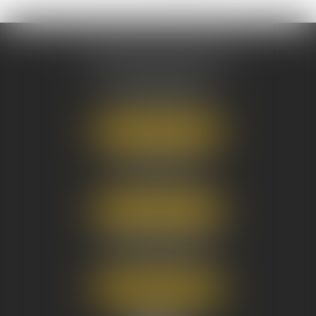
AUSONE AVOCATS
16 Cours du Maréchal Juin
33000 BORDEAUX
Tél :
05 56 38 34 34
NOUS LOCALISER
8 avenue Pasteur
33270 FLOIRAC
Tél :
05 56 38 34 34
NOUS LOCALISER
3 Rue Eugène Tartas
33290 BLANQUEFORT
Tél :
05 56 38 34 34
NOUS LOCALISER