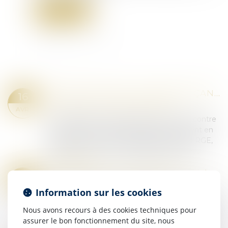
Lire la suite
PROPOSITION DE LOI RENFORÇANT LA LUTTE CONTRE LES FRAUDES AUX AIDES PUBLIQUES
16
Droit pénal
/
Droit pénal des affaires
AVR.
La proposition de loi entend mieux lutter contre
les fraudes aux aides publiques, notamment en
matière de rénovation énergétique (label RGE,
agrément "Mon accompagnateur Rénov',...
Lire la suite
L'AMF INVITE LES ACTEURS DE LA PLACE À RÉPONDRE À LA CONSULTATION DE L'EBA SUR DES PROJETS DE NORMES D’APPLICATION EN MATIÈRE DE LCB-FT
26
Droit pénal
/
Droit pénal des affaires
MARS
Information sur les cookies
Le 12 mars 2024, l'Autorité bancaire Européenne
(ABE ou EBA) a reçu un appel à conseil de la
Nous avons recours à des cookies techniques pour
Commission européenne pour élaborer certains
assurer le bon fonctionnement du site, nous