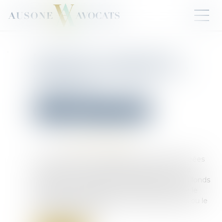
Mobilisation conjointe des
Parquets et de TRACFIN pour
frapper les criminels au
portefeuille
Droit pénal
Droit pénal des affaires
Publié le :
02/04/2025
Source :
www.actu-juridique.fr
Les « lessiveuses » désignent des sociétés créées
dans le seul but de dissimuler, blanchir et faire
transiter vers l’étranger, à grande échelle, des fonds
générés par des activités criminelles, comme le
travail dissimulé, la fraude aux aides publiques ou le
trafic de stupéfiants...