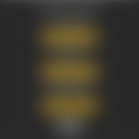
AUSONE AVOCATS
16 Cours du Maréchal Juin
33000 BORDEAUX
Tél :
05 56 38 34 34
NOUS LOCALISER
8 avenue Pasteur
33270 FLOIRAC
Tél :
05 56 38 34 34
NOUS LOCALISER
3 Rue Eugène Tartas
33290 BLANQUEFORT
Tél :
05 56 38 34 34
NOUS LOCALISER