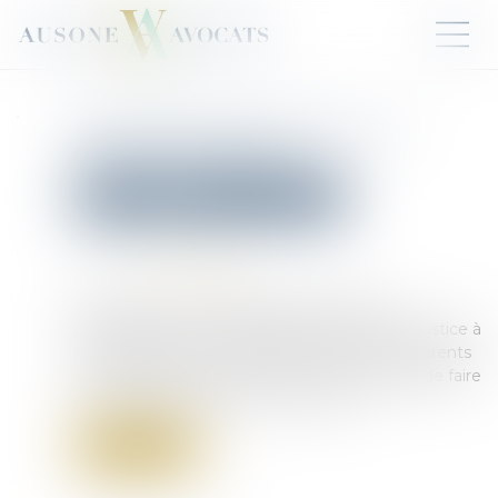
PPL Justice des mineurs : la
CNCDH s'inquiète
Droit pénal
Droit pénal des mineurs
Publié le :
24/03/2025
Source :
www.cncdh.fr
Alors que le Sénat débute l’examen de la
proposition de loi « Restaurer l'autorité de la justice à
l'égard des mineurs délinquants et de leurs parents
», la CNCDH alerte : qu’en est-il de l’impératif de faire
primer l’intérêt supérieur de l'enfant ?...
Lire la suite