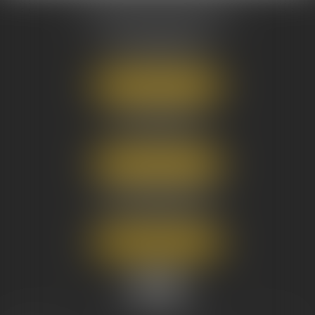
AUSONE AVOCATS
16 Cours du Maréchal Juin
33000 BORDEAUX
Tél :
05 56 38 34 34
NOUS LOCALISER
8 avenue Pasteur
33270 FLOIRAC
Tél :
05 56 38 34 34
NOUS LOCALISER
3 Rue Eugène Tartas
33290 BLANQUEFORT
Tél :
05 56 38 34 34
NOUS LOCALISER