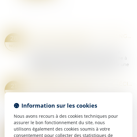
PEINES PRONONCÉES À L’ÉTRANGER : QUAND LA RÉDUCTION AU MAXIMUM LÉGAL ET LA CONFUSION FACULTATIVE SE CONFRONTENT…
28
Droit pénal
/
(NPU) Infraction
NOV.
Selon l’article 728-56 du Code de procédure
pénale, lorsqu’une condamnation prononcée à
l’étranger devient exécutoire en France par une
décision rendue définitive, l’exécution d...
Lire la suite
PEINE DE CONFISCATION : LA DÉCISION DOIT ÊTRE MOTIVÉE AU REGARD DES CIRCONSTANCES DE L’INFRACTION, DE LA PERSONNALITÉ ET DE LA SITUATION PERSONNELLE DE L’AUTEUR DES FAITS
21
Droit pénal
/
(NPU) Infraction
NOV.
Selon l’article 131-21 du Code pénal, la peine de
Information sur les cookies
confiscation est une sanction prononcée par le
juge qui a pour effet d’engendrer l’appropriation
Nous avons recours à des cookies techniques pour
d’un bien d’une personne physi...
assurer le bon fonctionnement du site, nous
Lire la suite
utilisons également des cookies soumis à votre
IRRESPONSABILITÉ PÉNALE POUR TROUBLE MENTAL : LES MESURES DE SÛRETÉ DOIVENT RESPECTER LA VIE PRIVÉE DE L’ACCUSÉ
14
consentement pour collecter des statistiques de