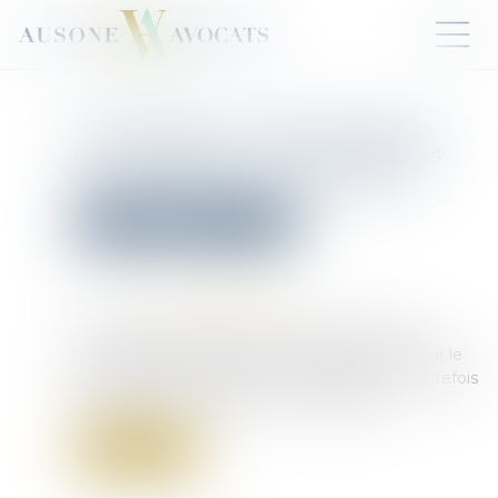
Principales, complémentaires,
automatiques... Cinq questions
sur les peines en droit pénal
Droit pénal
(NPU) Infraction
Publié le :
05/12/2024
Source :
www.vie-publique.fr
En France, le droit pénal consacre le principe
d'individualisation des sanctions prononcées par le
juge dans le cadre de la loi. Le législateur a toutefois
prévu des aménagements à ce principe...
Lire la suite