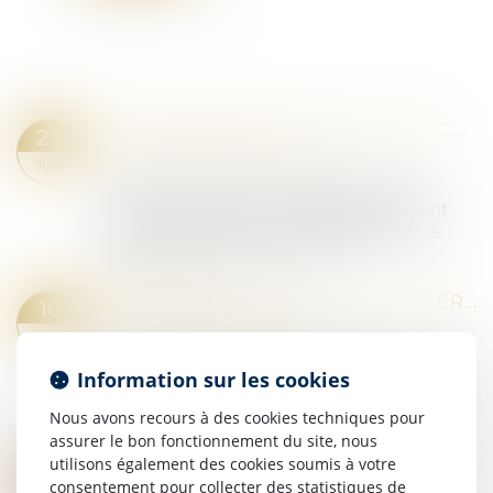
CONTREFAÇON DE PIÈCES DÉTACHÉES : LA COUR DE CASSATION CONFIRME L’APPLICATION RÉTROACTIVE DE LA LOI CLIMAT ET RÉSILIENCE
23
Droit pénal
/
(NPU) Infraction
JUIN
La loi n°2021-1104 du 22 août 2021, dite « loi
Climat et Résilience », avait significativement
modifié le Code de la propriété intellectuelle
dans le but de favoriser la concurr...
Lire la suite
VOTE DES DÉTENUS : IL EST IMPÉRATIF DE PRÉSERVER LA SINCÉRITÉ DU SCRUTIN
10
Droit pénal
/
(NPU) Infraction
JUIN
François-Noël Buffet, ministre auprès du ministre
Information sur les cookies
d’État, ministre de l’Intérieur, se félicite de
l’adoption de la proposition de loi sur le vote par
Nous avons recours à des cookies techniques pour
correspondance des détenus...
assurer le bon fonctionnement du site, nous
Lire la suite
utilisons également des cookies soumis à votre
CASIER JUDICIAIRE : RÉHABILITATION N’EFFACE PAS L’HISTORIQUE JUDICIAIRE DU PRÉVENU
26
consentement pour collecter des statistiques de