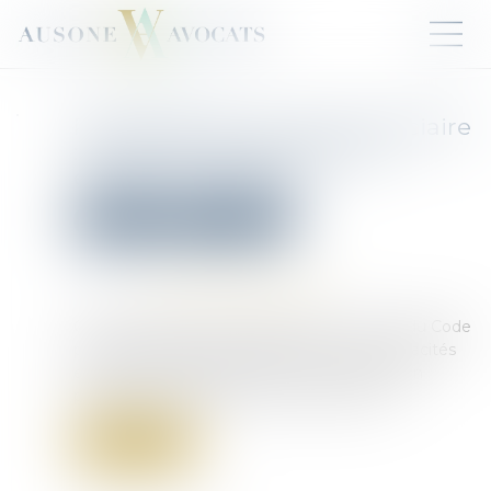
Réhabilitation du casier judiciaire
: les peines définitives sont
également effacées
Droit pénal
(NPU) Infraction
Publié le :
30/06/2025
Source :
www.lemag-juridique.com
Conformément aux articles 133-13 et 133-16 du Code
pénal, la réhabilitation légale efface les incapacités
et déchéances résultant d’une condamnation
pénale, sauf expressions prévues par la loi...
Lire la suite