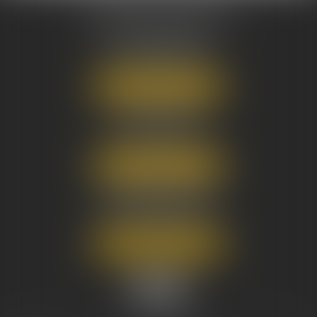
AUSONE AVOCATS
16 Cours du Maréchal Juin
33000 BORDEAUX
Tél :
05 56 38 34 34
NOUS LOCALISER
8 avenue Pasteur
33270 FLOIRAC
Tél :
05 56 38 34 34
NOUS LOCALISER
3 Rue Eugène Tartas
33290 BLANQUEFORT
Tél :
05 56 38 34 34
NOUS LOCALISER