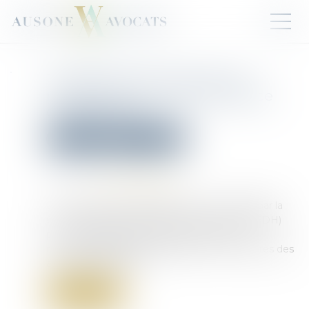
Traitement des plaintes de
mineures pour viols : la France
condamnée
Droit pénal
(NPU) Infraction
Publié le :
06/05/2025
Source :
www.vie-publique.fr
La France a été condamnée le 24 avril 2025 par la
Cour européenne des droits de l'homme (CEDH)
pour des défaillances dans la protection de
mineures ayant déposé plainte pour viol auprès des
autorités françaises...
Lire la suite