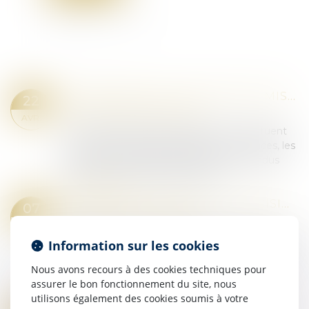
EXTENSION DE LA NOTION DE MISSION DE SERVICE PUBLIC AUX GARDIENS D’IMMEUBLES DE BAILLEURS SOCIAUX
22
Droit pénal
/
(NPU) Infraction
AVR.
Selon l’article 433-5 du Code pénal, constituent
un outrage « les paroles, gestes ou menaces, les
écrits ou images de toute nature non rendus
publics ou l’envoi d’objets quelcon...
Lire la suite
OUTRAGE À MAGISTRAT : PRÉCISIONS SUR L’APPLICATION DE L’ARTICLE 434-24 DU CODE PÉNAL
07
Droit pénal
/
(NPU) Infraction
AVR.
Selon l’article 434-24 du Code pénal, l’outrage par
Information sur les cookies
paroles, gestes ou menaces, par écrits ou
images de toute nature non rendus publics ou
Nous avons recours à des cookies techniques pour
par l’envoi d’objets quelconques adres...
assurer le bon fonctionnement du site, nous
Lire la suite
utilisons également des cookies soumis à votre