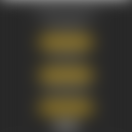
AUSONE AVOCATS
16 Cours du Maréchal Juin
33000 BORDEAUX
Tél :
05 56 38 34 34
NOUS LOCALISER
8 avenue Pasteur
33270 FLOIRAC
Tél :
05 56 38 34 34
NOUS LOCALISER
3 Rue Eugène Tartas
33290 BLANQUEFORT
Tél :
05 56 38 34 34
NOUS LOCALISER