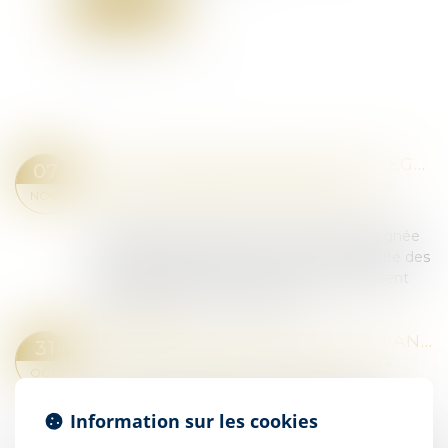
Lire la suite
L’ACTION EN DÉLIVRANCE DE LEGS EST UNE ACTION PERSONNELLE SOUMISE À LA PRESCRIPTION QUINQUENNALE DE L'ARTICLE 2224 DU CODE CIVIL
07
Droit de la famille, des personnes et de leur
NOV.
patrimoine
/
Patrimoine et succession
Le légataire universel est la personne désignée
dans un testament pour recevoir l’intégralité des
biens laissés par le défunt, après le règlement
des dettes et des charges de la...
Lire la suite
DROITS DE SUCCESSION: LES AVANTAGES FISCAUX DE L'ASSURANCE-VIE EN DANGER ?
31
Droit de la famille, des personnes et de leur
OCT.
patrimoine
/
Patrimoine et succession
La commission des Finances de l'Assemblée
Information sur les cookies
nationale a adopté ce jeudi 17 octobre un