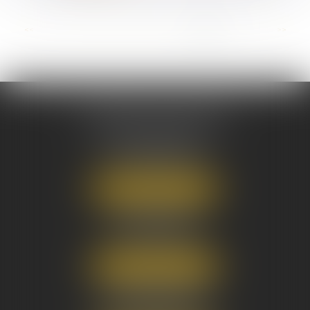
...
<<
<
3
4
5
6
7
8
9
>
>>
AUSONE AVOCATS
16 Cours du Maréchal Juin
33000 BORDEAUX
Tél :
05 56 38 34 34
NOUS LOCALISER
8 avenue Pasteur
33270 FLOIRAC
Tél :
05 56 38 34 34
NOUS LOCALISER
3 Rue Eugène Tartas
33290 BLANQUEFORT