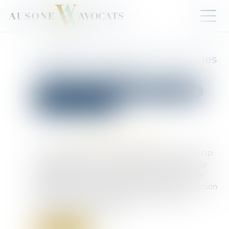
Donation avec quasi-usufruit : les
précisions du fisc
Droit de la famille, des personnes et de leur patrimoine
Patrimoine et succession
Publié le :
09/10/2024
Source :
www.gestiondefortune.com
L’administration fiscale a apporté, dans son BOFIP
du 26 septembre 2024* des éclaircissements sur
l’application du nouvel article 774 bis du CGI. Ce
dispositif anti-abus restreint désormais la déduction
de certaines dettes de restitution lors de la
succession de l’usufruitier...