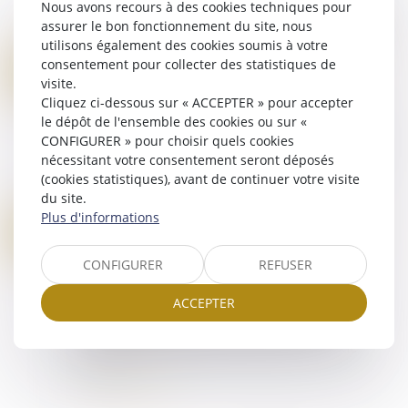
Nous avons recours à des cookies techniques pour
amendement pour augmenter la fiscalité sur les
assurer le bon fonctionnement du site, nous
assurances vie dans le cadre d'une succession....
utilisons également des cookies soumis à votre
Lire la suite
LE PROJET DE LOI DE FINANCES ET MISE EN PLACE DE SOLUTIONS PATRIMONIALES D'ICI FIN 2024
consentement pour collecter des statistiques de
23
Droit de la famille, des personnes et de leur
visite.
OCT.
patrimoine
/
Patrimoine et succession
Cliquez ci-dessous sur « ACCEPTER » pour accepter
le dépôt de l'ensemble des cookies ou sur «
Limiter l’impact des réformes fiscales Le projet
CONFIGURER » pour choisir quels cookies
de loi de finances pour 2025 est dévoilé.
nécessitant votre consentement seront déposés
Concrètement qu’est-il possible de faire, sur le
(cookies statistiques), avant de continuer votre visite
plan patrimonial pour limiter l’impac...
du site.
Lire la suite
Plus d'informations
EPARGNE SALARIALE : LE DÉBLOCAGE POUR DISSOLUTION DU PACS PAS TOUJOURS AISÉ
17
Droit de la famille, des personnes et de leur
OCT.
patrimoine
/
Patrimoine et succession
CONFIGURER
REFUSER
Lorsque la garde de l'enfant est décidée à
ACCEPTER
l'amiable entre les deux ex-partenaires, la
demande de déblocage anticipée de son
épargne salariale peut se heurter à un "vide"
juridi...
Lire la suite