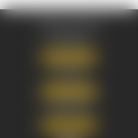
AUSONE AVOCATS
16 Cours du Maréchal Juin
33000 BORDEAUX
Tél :
05 56 38 34 34
NOUS LOCALISER
8 avenue Pasteur
33270 FLOIRAC
Tél :
05 56 38 34 34
NOUS LOCALISER
3 Rue Eugène Tartas
33290 BLANQUEFORT
Tél :
05 56 38 34 34
NOUS LOCALISER