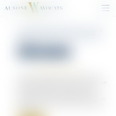
Les limites de la garde à vue et
des investigations en matière
pénale
Droit pénal
Procédure pénale
Publié le :
22/11/2024
Source :
www.lemag-juridique.com
Il résulte de l’article 80 du Code de procédure
pénale que le juge d'instruction ne peut enquêter
que sur les faits dont il a été saisi. En cas de
découverte de faits nouveaux durant une
procédure, il doit communiquer ces éléments au
procureur, même après de simples vérifications
préliminaires...