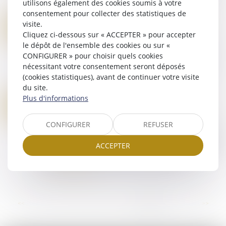
être autorisé par le JLD, l’ar...
utilisons également des cookies soumis à votre
Lire la suite
consentement pour collecter des statistiques de
DÉPOSER PLAINTE EN LIGNE : UNE DÉMARCHE SIMPLE ET PLUS RAPIDE !
visite.
08
Droit pénal
/
Procédure pénale
Cliquez ci-dessous sur « ACCEPTER » pour accepter
NOV.
le dépôt de l'ensemble des cookies ou sur «
À la mi-octobre 2024, la « Pré-plainte en ligne »
CONFIGURER » pour choisir quels cookies
devient « Plainte en ligne ». Ce service permet
nécessitant votre consentement seront déposés
de déposer une plainte via internet, à la suite
(cookies statistiques), avant de continuer votre visite
d’une infraction contre des bie...
du site.
Lire la suite
Plus d'informations
DEMANDE DE RÉTABLISSEMENT DE L’HONNEUR D’UN CONDAMNÉ À MORT
31
Droit pénal
/
Procédure pénale
OCT.
CONFIGURER
REFUSER
Pour la première fois, la Cour se prononce sur la
demande de rétablissement de l’honneur d’une
ACCEPTER
personne condamnée à la peine de mort et dont
la peine a été exécutée. Cette deman...
Lire la suite
...
<<
<
5
6
7
8
9
10
11
>
>>