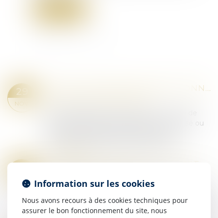
Lire la suite
APPEL EN MATIÈRE CORRECTIONNELLE : LES LIMITES DE LA CONTESTATION DE LA PEINE
29
Droit pénal
/
Procédure pénale
NOV.
Selon l'article 380-2-1 A alinéa 1er du Code de
procédure pénale, l'appel formé par l'accusé ou
le ministère public peut indiquer qu'il ne
conteste pas les réponses données par...
Lire la suite
CONSTATATIONS DU JUGE D'INSTRUCTION AU DOMICILE D'UN AVOCAT ET NOTION DE PERQUISITION
15
Droit pénal
/
Procédure pénale
NOV.
Information sur les cookies
Pour rejeter le moyen selon lequel le transport
du juge d’instruction au domicile d’un avocat
Nous avons recours à des cookies techniques pour
constituait en réalité une perquisition et aurait dû
assurer le bon fonctionnement du site, nous