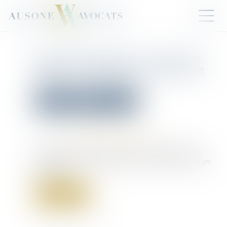
Rappel procédural : l’appel est
jugé à l’audience sur le rapport
oral d’un conseiller !
Droit pénal
Procédure pénale
Publié le :
07/03/2025
Source :
www.lemag-juridique.com
Selon l’article 513 du Code de procédure pénale,
l’appel est jugé à l’audience sur le rapport oral d’un
conseiller...
Lire la suite