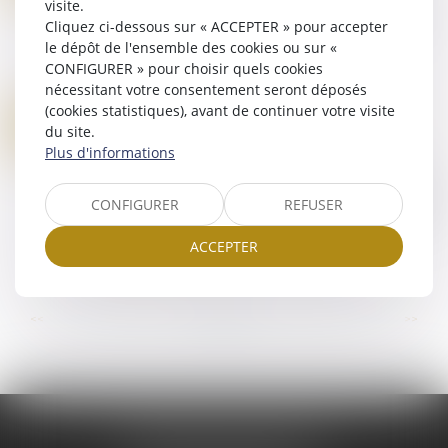
visite.
Selon l’article 446 du Code de procédure pénale,
Cliquez ci-dessous sur « ACCEPTER » pour accepter
les témoins doivent prêter serment de dire
le dépôt de l'ensemble des cookies ou sur «
toute la vérité, rien que la vérité, avant de
CONFIGURER » pour choisir quels cookies
commencer leur déposition...
nécessitant votre consentement seront déposés
Lire la suite
(cookies statistiques), avant de continuer votre visite
LIBÉRATION CONDITIONNELLE FAMILIALE : LE CRÉDIT DE RÉDUCTION DE PEINE NE S’APPLIQUE PAS
14
du site.
Droit pénal
/
Procédure pénale
MARS
Plus d'informations
La libération conditionnelle familiale peut être
accordée à un condamné dont la peine privative
CONFIGURER
REFUSER
de liberté est inférieure ou égale à 4 ans, ou dont
la durée de détention restant...
ACCEPTER
Lire la suite
...
...
<<
<
4
5
6
7
8
9
10
>
>>
AUSONE AVOCATS