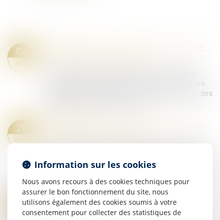
DEMANDE D’AIDE JURIDICTIONNELLE AVANT OU APRÈS LE POURVOI ? LA COUR DE CASSATION TRANCHE !
04
Droit pénal
/
Procédure pénale
AVR.
L’aide juridictionnelle permet à un justiciable
remplissant certaines conditions de ressources
d’être exonéré, totalement ou partiellement, des
frais liés à une procédure judici...
Lire la suite
NULLITÉ DES ACTES DE PROCÉDURE : LES LIMITES AU PRINCIPE DE L’INTERDICTION D’UTILISER DES PIÈCES ANNULÉES
28
Droit pénal
/
Procédure pénale
MARS
Selon l’article 174, alinéa 3, du Code de procédure
pénale, « il est interdit de tirer des actes et des
Information sur les cookies
pièces ou parties d’actes ou de pièces annulées
aucun renseignement contr...
Nous avons recours à des cookies techniques pour
Lire la suite
assurer le bon fonctionnement du site, nous
TÉMOIGNAGE EN JUSTICE : DERNIÈRES PRÉCISIONS SUR L’OBLIGATION DE PRÊTER SERMENT
utilisons également des cookies soumis à votre
21
Droit pénal
/
Procédure pénale
consentement pour collecter des statistiques de
MARS