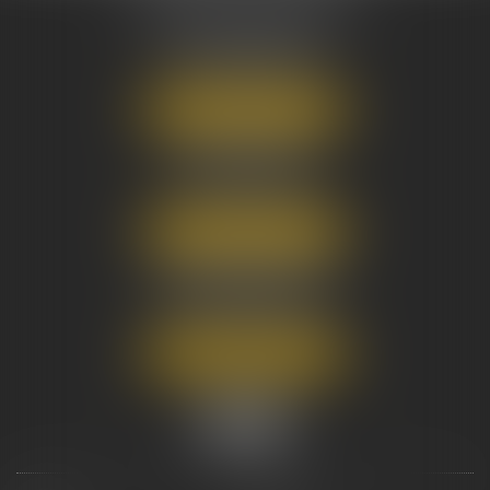
16 Cours du Maréchal Juin
33000 BORDEAUX
Tél :
05 56 38 34 34
NOUS LOCALISER
8 avenue Pasteur
33270 FLOIRAC
Tél :
05 56 38 34 34
NOUS LOCALISER
3 Rue Eugène Tartas
33290 BLANQUEFORT
Tél :
05 56 38 34 34
NOUS LOCALISER