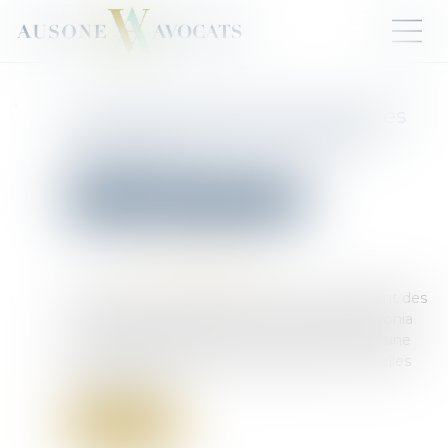
Les banques, grandes absentes
d’un procès attendu depuis
longtemps
Droit pénal
Droit pénal des affaires
Publié le :
30/04/2025
Source :
www.quechoisir.org
L’ouverture, le 31 mars dernier, du procès géant des
principaux responsables de l’escroquerie Apollonia
est un soulagement pour les victimes. Reste une
interrogation : pourquoi les banques ne sont-elles
pas au procès ?...
Lire la suite