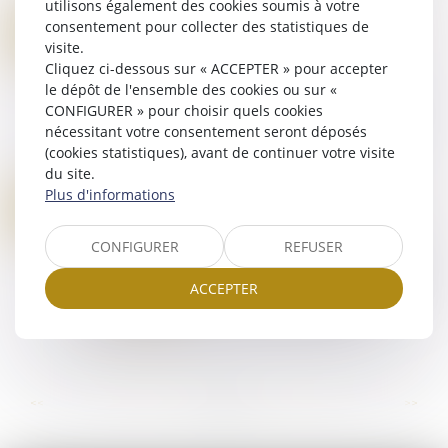
Lire la suite
utilisons également des cookies soumis à votre
SUCCESSIONS VACANTES : DE NOUVEAUX SERVICES EN LIGNE UTILES POUR LES COLLECTIVITÉS
consentement pour collecter des statistiques de
25
Droit de la famille, des personnes et de leur
visite.
AVR.
patrimoine
/
Patrimoine et succession
Cliquez ci-dessous sur « ACCEPTER » pour accepter
le dépôt de l'ensemble des cookies ou sur «
La Direction générale des Finances publiques a
CONFIGURER » pour choisir quels cookies
ouvert en 2022 un service en ligne pour les
nécessitant votre consentement seront déposés
successions vacantes. Depuis cette année, ce
(cookies statistiques), avant de continuer votre visite
Portail des successions vacantes propose...
du site.
Lire la suite
Plus d'informations
CONDAMNATION EN ASSISES : DIRE SANS DÉVOILER
25
Droit pénal
/
Procédure pénale
AVR.
CONFIGURER
REFUSER
En cas de condamnation, les articles 359 et 360
du Code de procédure pénale imposent une
ACCEPTER
majorité qualifiée : sept voix au moins lorsque la
Cour d’assises statue en premier ress...
Lire la suite
...
...
<<
<
29
30
31
32
33
34
35
>
>>