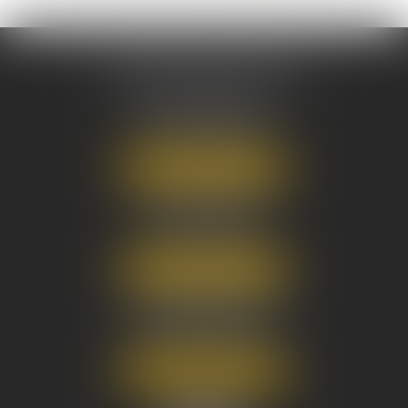
AUSONE AVOCATS
16 Cours du Maréchal Juin
33000 BORDEAUX
Tél :
05 56 38 34 34
NOUS LOCALISER
8 avenue Pasteur
33270 FLOIRAC
Tél :
05 56 38 34 34
NOUS LOCALISER
3 Rue Eugène Tartas
33290 BLANQUEFORT
Tél :
05 56 38 34 34
NOUS LOCALISER