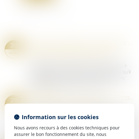
DEVOIR DE CONSEIL DU NOTAIRE ET ASSURANCE-VIE : LE POINT SUR L'OBLIGATION D'INFORMATION EN CAS DE PARTAGE SUCCESSORAL
30
Droit de la famille, des personnes et de leur
AVR.
patrimoine
/
Patrimoine et succession
En matière successorale, le notaire est tenu à
une obligation de conseil envers les parties qu’il
accompagne, notamment lorsqu’il intervient
dans un acte de partage. Ce devoir e...
Lire la suite
VIRY-CHÂTILLON INSTAURE UN COUVRE-FEU POUR LES MINEURS DE MOINS DE 13 ANS
28
Droit pénal
/
Droit pénal des mineurs
AVR.
Le maire centriste de Viry-Châtillon, Jean-Marie
Information sur les cookies
Vilain, a annoncé, mardi 15 avril, qu’un arrêté de
police instaurant un couvre-feu de 22 heures à 6
Nous avons recours à des cookies techniques pour
heures du matin pour les mi...
assurer le bon fonctionnement du site, nous