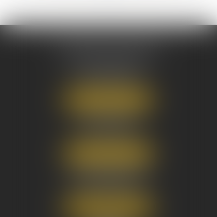
AUSONE AVOCATS
16 Cours du Maréchal Juin
33000 BORDEAUX
Tél :
05 56 38 34 34
NOUS LOCALISER
8 avenue Pasteur
33270 FLOIRAC
Tél :
05 56 38 34 34
NOUS LOCALISER
3 Rue Eugène Tartas
33290 BLANQUEFORT
Tél :
05 56 38 34 34
NOUS LOCALISER