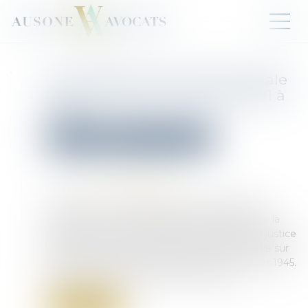
Chronologie de la justice pénale
des mineurs en France de 1791 à
2025
Droit pénal
Droit pénal des mineurs
Publié le :
24/02/2025
Source :
www.vie-publique.fr
Depuis la fin du XVIIIe siècle, de nombreuses
questions ont traversé l'institution judiciaire sur la
place des mineurs délinquants. Aujourd'hui, la justice
pénale des mineurs en France repose en partie sur
des principes issus de l'ordonnance du 2 février 1945.
Retour sur les dates clés de 1791 à 2025...
Lire la suite