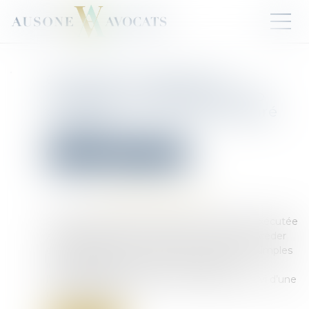
Commission rogatoire à
l’étranger : l’interrogatoire de
première comparution déclaré
irrégulier !
Droit pénal
Procédure pénale
Publié le :
16/05/2025
Source :
www.lemag-juridique.com
Dans le cadre d’une commission rogatoire exécutée
à l’étranger, le juge d’instruction ne peut procéder
qu’à des auditions. Si cette notion inclut les simples
interrogatoires, elle exclut expressément
l’interrogatoire de première comparution suivi d’une
mise en examen...