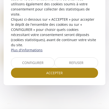
l’âge des internautes, a déclaré la ministre
utilisons également des cookies soumis à votre
déléguée chargée du Numérique...
consentement pour collecter des statistiques de
Lire la suite
visite.
TRAVAIL FORCÉ À L’ÉTRANGER : LA COUR DE CASSATION CONFIRME LA COMPÉTENCE DES JURIDICTIONS FRANÇAISES
19
Cliquez ci-dessous sur « ACCEPTER » pour accepter
Droit pénal
/
(NPU) Infraction
le dépôt de l'ensemble des cookies ou sur «
MAI
S’agissant des infractions commises en dehors
CONFIGURER » pour choisir quels cookies
du territoire français, la poursuite des délits ne
nécessitant votre consentement seront déposés
peut être exercée qu’à la requête du ministère
(cookies statistiques), avant de continuer votre visite
public, conformément à l’article...
du site.
Lire la suite
Plus d'informations
ADOPTION DE LA LOI CONTRE LE NARCOTRAFIC : LES POINTS CLÉS
14
Droit pénal
/
Droit pénal des affaires
MAI
CONFIGURER
REFUSER
Le 29 avril 2025, le Parlement a définitivement
adopté la proposition de loi visant à sortir la
ACCEPTER
France du piège du narcotrafic. Le point sur
quatre dispositions majeures de ce t...
Lire la suite
...
...
<<
<
26
27
28
29
30
31
32
>
>>