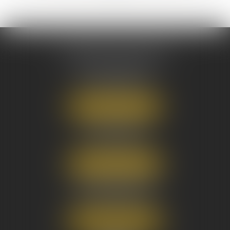
AUSONE AVOCATS
16 Cours du Maréchal Juin
33000 BORDEAUX
Tél :
05 56 38 34 34
NOUS LOCALISER
8 avenue Pasteur
33270 FLOIRAC
Tél :
05 56 38 34 34
NOUS LOCALISER
3 Rue Eugène Tartas
33290 BLANQUEFORT
Tél :
05 56 38 34 34
NOUS LOCALISER