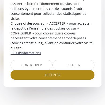
contre les violences sexuelles et sexistes", les
assurer le bon fonctionnement du site, nous
députés français ont validé l'i...
utilisons également des cookies soumis à votre
Lire la suite
consentement pour collecter des statistiques de
PROCRÉATION POST MORTEM : VERS UNE AUTORISATION EN FRANCE ?
10
visite.
Droit de la famille, des personnes et de leur
FÉVR.
Cliquez ci-dessous sur « ACCEPTER » pour accepter
patrimoine
/
Filiation
le dépôt de l'ensemble des cookies ou sur «
Interdite en France depuis l’adoption des lois de
CONFIGURER » pour choisir quels cookies
bioéthique en 1994, la procréation post mortem
nécessitant votre consentement seront déposés
est autorisée en Espagne, bien que
(cookies statistiques), avant de continuer votre visite
conditionnée. Pourra-t-on un jour créer la vi...
du site.
Lire la suite
Plus d'informations
INDIVISION SUCCESSORALE ET DÉMEMBREMENT : LA COUR DE CASSATION TRANCHE EN FAVEUR DES NUS-PROPRIÉTAIRES
07
Droit de la famille, des personnes et de leur
FÉVR.
CONFIGURER
REFUSER
patrimoine
/
Patrimoine et succession
Par un arrêt du 15 janvier 2025, la Cour de
ACCEPTER
cassation a rappelé que, malgré l'adoption d'un
régime de communauté universelle avec clause
d'attribution intégrale au conjoint surv...
Lire la suite