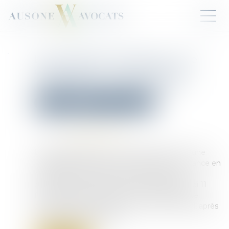
La corruption en France : une
dégradation "inédite" selon
Transparency International
Droit pénal
Droit pénal des affaires
Publié le :
19/02/2025
Source :
lepetitjournal.com
L’ONG Transparency International alerte sur une
"dégradation alarmante" de la situation en France en
matière de corruption. Dans son Indice de
perception de la corruption 2024, publié mardi 11
février 2025, la France chute de cinq places, se
classant désormais 25ème au niveau mondial, après
dix années de stagnation...