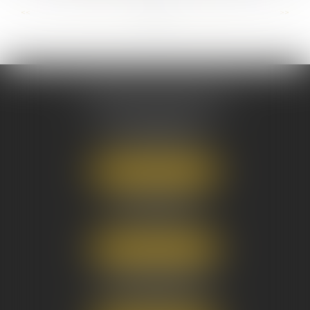
...
...
<<
<
40
41
42
43
44
45
46
>
>>
AUSONE AVOCATS
16 Cours du Maréchal Juin
33000 BORDEAUX
Tél :
05 56 38 34 34
NOUS LOCALISER
8 avenue Pasteur
33270 FLOIRAC
Tél :
05 56 38 34 34
NOUS LOCALISER
3 Rue Eugène Tartas
33290 BLANQUEFORT
Tél :
05 56 38 34 34