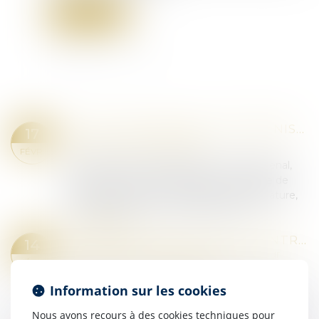
Lire la suite
DÉLIT D’EXTORSION ET INDEMNISATION : QUELLE PRISE EN CHARGE PAR LA CPAM ?
17
Droit pénal
/
(NPU) Infraction
FÉVR.
Conformément à l’article 312-1 du Code pénal,
l’extorsion est le fait d’obtenir par menace de
violence, violence ou contrainte, une signature,
un engagement ou une renonciation,...
Lire la suite
VIOLENCE CONJUGALE : LE CONTRÔLE COERCITIF, UN CRIME DE LIBERTÉ DÉSORMAIS DANS LE DROIT FRANÇAIS
14
Droit de la famille, des personnes et de leur
FÉVR.
patrimoine
/
Violences familiales
Information sur les cookies
Par l'adoption en première lecture, mardi, de la
proposition de loi "visant à renforcer la lutte
Nous avons recours à des cookies techniques pour