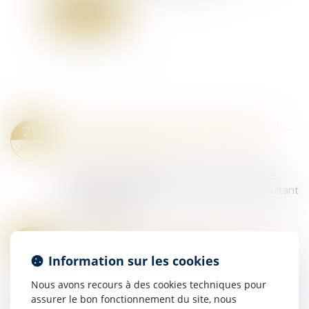
Lire la suite
CONTESTATION DE PATERNITÉ : LES JUGES NE PEUVENT PAS RELEVER D’OFFICE LE MOYEN TIRÉ DE LA PRESCRIPTION
25
Droit de la famille, des personnes et de leur
AOÛT
patrimoine
/
Filiation
Selon l’article 2247 du Code civil, les juges ne
peuvent pas soulever d’office le moyen résultant
de la prescription...
Lire la suite
LES INFRACTIONS SEXUELLES COMMISES PAR DES MINEURS SONT EN FORTE HAUSSE
25
Droit pénal
/
Droit pénal des mineurs
AOÛT
Information sur les cookies
Un rapport du ministère de la Justice recense un
bond de 77 % des infractions en sept ans, avec
Nous avons recours à des cookies techniques pour
une très large majorité de mis en cause
assurer le bon fonctionnement du site, nous