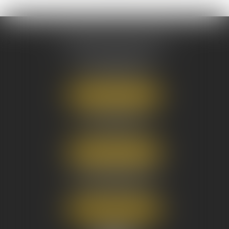
AUSONE AVOCATS
16 Cours du Maréchal Juin
33000 BORDEAUX
Tél :
05 56 38 34 34
NOUS LOCALISER
8 avenue Pasteur
33270 FLOIRAC
Tél :
05 56 38 34 34
NOUS LOCALISER
3 Rue Eugène Tartas
33290 BLANQUEFORT
Tél :
05 56 38 34 34
NOUS LOCALISER