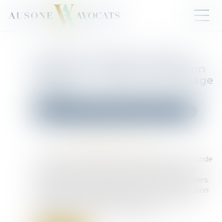
Donation-partage ou simple
donation ? La Cour de cassation
tranche sur l’exigence de partage
effectif
Droit de la famille, des personnes et de leur patrimoine
Publié le :
22/08/2025
Source :
www.lemag-juridique.com
La donation-partage, prévue à l’article 1075 du Code
civil, permet à un ascendant d’organiser de son
vivant la répartition de ses biens entre ses héritiers
présomptifs. Elle suppose toutefois une attribution
matérielle et individualisée des biens, chaque
bénéficiaire recevant un lot distinct...