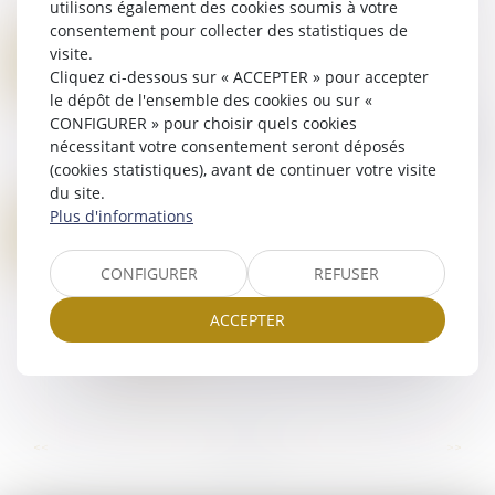
masculins. Les 13-15 ans sont davantage r...
utilisons également des cookies soumis à votre
Lire la suite
consentement pour collecter des statistiques de
LE RÔLE DU PROCUREUR EUROPÉEN DÉLÉGUÉ FACE AUX PRINCIPES D’IMPARTIALITÉ ET D’INDÉPENDANCE DES JURIDICTIONS
visite.
22
Droit pénal
/
Procédure pénale
Cliquez ci-dessous sur « ACCEPTER » pour accepter
AOÛT
le dépôt de l'ensemble des cookies ou sur «
Le 10 juillet 2025, une question prioritaire de
CONFIGURER » pour choisir quels cookies
constitutionnalité portant sur les articles 696-114
nécessitant votre consentement seront déposés
et 696-118 du Code de procédure pénale, relatifs
(cookies statistiques), avant de continuer votre visite
aux pouvoirs du procureur eu...
du site.
Lire la suite
Plus d'informations
RÉTENTION ADMINISTRATIVE ÉTRANGERS CONDAMNÉS OQTF LOI 11 AOUT 2025
18
Droit pénal
AOÛT
CONFIGURER
REFUSER
La proposition de loi avait été déposée le 3
février 2025 par la sénatrice Jacqueline
ACCEPTER
Eustache-Brinio du groupe Les Républicains et
plusieurs de ses collègues. Elle avait été ad...
Lire la suite
...
...
<<
<
13
14
15
16
17
18
19
>
>>