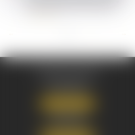
pour laquelle elle a expressément déclaré le
prévenu coupable. En outre, toute décisi...
Lire la suite
...
...
<<
<
3
4
5
6
7
8
9
>
>>
AUSONE AVOCATS
16 Cours du Maréchal Juin
33000 BORDEAUX
Tél :
05 56 38 34 34
NOUS LOCALISER
8 avenue Pasteur
33270 FLOIRAC
Tél :
05 56 38 34 34