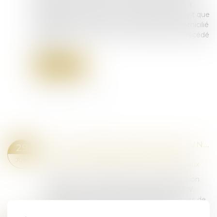
égard au taux de 35 % et 45 % ayant vocation à
s’appliquer. Son bénéfice nécessite notamment que
le collatéral survivant ait été constamment domicilié
avec le défunt durant les cinq années ayant précédé
le décès...
Lire la suite
LE COLLATÉRAL ENGAGÉ DANS UN PACS NE PEUT PAS BÉNÉFICIER DE L’EXONÉRATION PRÉVUE PAR L’ART. 796-0-TER DU CGI : FONDEMENT ET PORTÉE DE LA JURISPRUDENCE
29
Droit de la famille, des personnes et de leur
JUIN
patrimoine
/
Couples et régime matrimoniaux
Quelques mois après avoir rendu une décision
relative à ce même régime d’exonération (V.
François Fruleux, Exonération totale de droits de
succession entre frères et sœurs (CGI,...