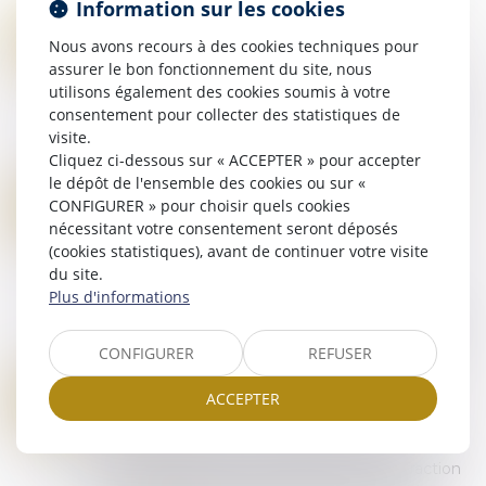
Information sur les cookies
Lire la suite
AVIS SUR LE PROJET DE LOI "VISANT À OFFRIR DES RÉPONSES IMMÉDIATES AUX PHÉNOMÈNES TROUBLANT L’ORDRE PUBLIC"
29
Nous avons recours à des cookies techniques pour
Droit pénal
JUIN
assurer le bon fonctionnement du site, nous
Le 25 mars 2026, le Gouvernement a déposé le
utilisons également des cookies soumis à votre
projet de loi « visant à offrir des réponses
consentement pour collecter des statistiques de
immédiates aux phénomènes troublant l’ordre
visite.
public, la sécurité et la tranquillité de n...
Cliquez ci-dessous sur « ACCEPTER » pour accepter
Lire la suite
le dépôt de l'ensemble des cookies ou sur «
INCESTE ET VIOLENCES SEXUELLES FAITES AUX ENFANTS PROPOSITIONS CIIVISE
26
CONFIGURER » pour choisir quels cookies
Droit de la famille, des personnes et de leur
nécessitant votre consentement seront déposés
JUIN
patrimoine
/
Violences familiales
(cookies statistiques), avant de continuer votre visite
du site.
En novembre 2023, la Commission
Plus d'informations
indépendante sur l'inceste et les violences
sexuelles faites aux enfants (Ciivise) formulait 82
préconisations. En juin 2026, la Ciivise a remis...
CONFIGURER
REFUSER
Lire la suite
INTERDICTION DE MANIFESTER : LES LIMITES DU POUVOIR DU JUGE PÉNAL
23
ACCEPTER
Droit pénal
JUIN
En matière pénale, une juridiction ne peut
prononcer une peine qu'à raison d'une infraction