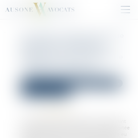
Exonération totale de droits de
succession entre frères et
sœurs (CGI, art. 796-0 ter) :
attention de ne pas confondre
« domicile commun » et
« résidence commune »
Droit de la famille, des personnes et de leur patrimoine
Patrimoine et succession
Publié le :
25/06/2026
Source :
www.aurep.com
L’exonération totale de droits de succession dont
peuvent bénéficier certains frères et sœurs portée
par l’article 796-0 ter du CGI est très attractive eu