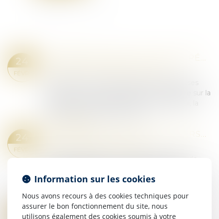
CHRONOLOGIE DE LA JUSTICE PÉNALE DES MINEURS EN FRANCE DE 1791 À 2025
24
Droit pénal
/
Droit pénal des mineurs
FÉVR.
Depuis la fin du XVIIIe siècle, de nombreuses
questions ont traversé l'institution judiciaire sur la
place des mineurs délinquants. Aujourd'hui, la
justice pénale des mineurs en...
Lire la suite
DIVULGATION DE DONNÉES PERSONNELLES ET FORCES DE L’ORDRE : QUAND L’EXPOSITION AU DANGER DEVIENT UN DÉLIT
24
Droit pénal
/
(NPU) Infraction
FÉVR.
Selon l’article 223-1-1 du Code pénal, le fait de
révéler, de diffuser ou de transmettre des
Information sur les cookies
informations portant sur la vie privée, familiale ou
professionnelle d’une personne...
Nous avons recours à des cookies techniques pour
Lire la suite
assurer le bon fonctionnement du site, nous
VICE DU CONSENTEMENT ET SUCCESSION : L’ACCORD TRANSACTIONNEL PEUT-IL ÊTRE ANNULÉ ?
21
utilisons également des cookies soumis à votre