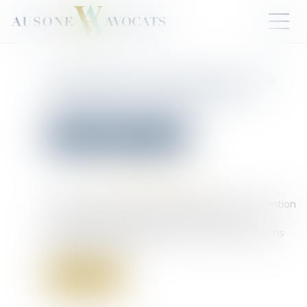
L’ordonnance prononçant une
interdiction de paraître est
susceptible d’appel
Droit pénal
Procédure pénale
Publié le :
21/02/2025
Source :
www.lemag-juridique.com
L’ordonnance du juge des libertés et de la détention
prononçant une interdiction de paraître est
susceptible d’appel en l’application de dispositions
spéciales contraires...
Lire la suite