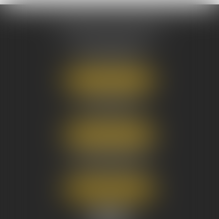
AUSONE AVOCATS
16 Cours du Maréchal Juin
33000 BORDEAUX
Tél :
05 56 38 34 34
NOUS LOCALISER
8 avenue Pasteur
33270 FLOIRAC
Tél :
05 56 38 34 34
NOUS LOCALISER
3 Rue Eugène Tartas
33290 BLANQUEFORT
Tél :
05 56 38 34 34
NOUS LOCALISER