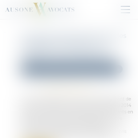
Le parent ayant assumé seul les
charges peut obtenir une
contribution rétroactive sans
détailler chaque dépense !
Droit de la famille, des personnes et de leur patrimoine
Publié le :
09/06/2026
Source :
www.lemag-juridique.com
Une mère assigne un homme en établissement de
paternité à l’égard de ses deux enfants nés en 2014
et 2017. Le père reconnaît finalement les enfants en
2020. En 2021, la mère saisit le juge aux affaires
familiales afin d'obtenir une contribution à
l'entretien et à l'éducation des enfants, y compris
pour une période antérieure à sa demande...