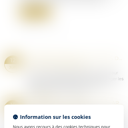
Lire la suite
PROCÈS ÉQUITABLE : LES JUGES DOIVENT RECHERCHER LA COMPARUTION DE LA VICTIME MINEURE AVANT DE LA DISPENSER D’AUDIENCE !
12
Droit pénal
/
Procédure pénale
JUIN
La Cour de cassation rappelle que le droit pour
un prévenu d’interroger ou de faire interroger les
témoins à charge constitue une garantie
essentielle du procès équitable...
Lire la suite
LES PERTES DE REVENUS DES PARENTS AIDANTS NE SONT PAS TOUJOURS INDEMNISABLES
10
Droit des dommages corporels
JUIN
Information sur les cookies
Le principe de la réparation intégrale impose que
la victime soit indemnisée de l'ensemble de son
Nous avons recours à des cookies techniques pour