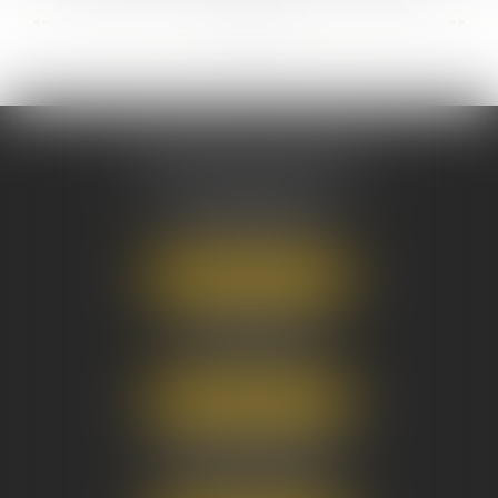
...
...
<<
<
5
6
7
8
9
10
11
>
>>
AUSONE AVOCATS
16 Cours du Maréchal Juin
33000 BORDEAUX
Tél :
05 56 38 34 34
NOUS LOCALISER
8 avenue Pasteur
33270 FLOIRAC
Tél :
05 56 38 34 34
NOUS LOCALISER
3 Rue Eugène Tartas
33290 BLANQUEFORT
Tél :
05 56 38 34 34