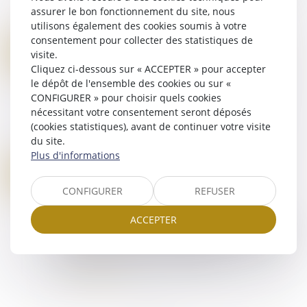
préjudice sans perte ni profit. La Cour de
assurer le bon fonctionnement du site, nous
cassation devait déterminer si les p...
utilisons également des cookies soumis à votre
Lire la suite
consentement pour collecter des statistiques de
ORDONNANCE DE PROTECTION ET AUDITION DE L'ENFANT : UNE MOTIVATION DU REFUS EST INDISPENSABLE
08
visite.
Droit pénal
Cliquez ci-dessous sur « ACCEPTER » pour accepter
JUIN
Le droit du mineur capable de discernement à
le dépôt de l'ensemble des cookies ou sur «
être entendu dans toute procédure le
CONFIGURER » pour choisir quels cookies
concernant constitue une garantie
nécessitant votre consentement seront déposés
fondamentale consacrée par l'article 388-1 du
(cookies statistiques), avant de continuer votre visite
Code civil. La...
du site.
Lire la suite
Plus d'informations
VIOLENCES FAITES AUX FEMMES : FAUT-IL RÉFORMER L’INCAPACITÉ TOTALE DE TRAVAIL, OU PLUTÔT L’UTILISER CORRECTEMENT ?
05
Droit de la famille, des personnes et de leur
JUIN
CONFIGURER
REFUSER
patrimoine
/
Violences familiales
Notion juridique précise, l’incapacité totale de
ACCEPTER
travail mériterait d’être appliquée différemment,
afin de mieux rendre compte de la durée de vie
gâchée des victimes de violence...
Lire la suite