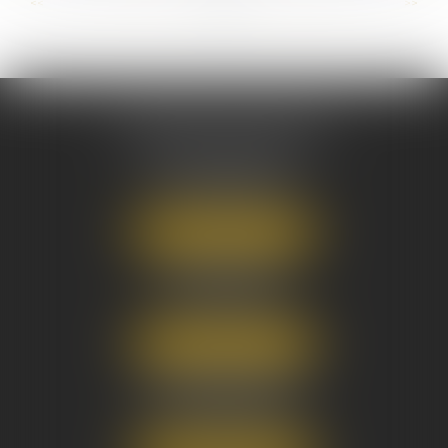
...
...
<<
<
16
17
18
19
20
21
22
>
>>
AUSONE AVOCATS
16 Cours du Maréchal Juin
33000 BORDEAUX
Tél :
05 56 38 34 34
NOUS LOCALISER
8 avenue Pasteur
33270 FLOIRAC
Tél :
05 56 38 34 34
NOUS LOCALISER
3 Rue Eugène Tartas
33290 BLANQUEFORT
Tél :
05 56 38 34 34