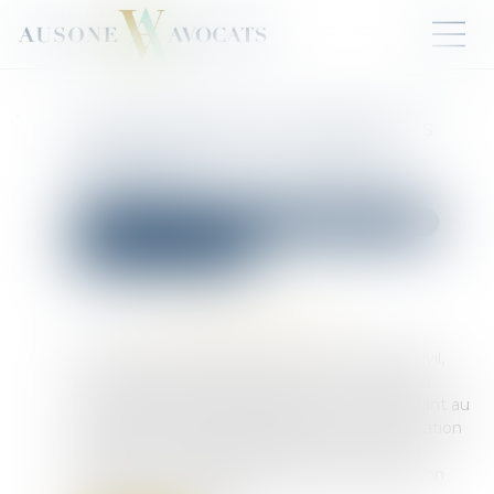
Pas de donation-partage sans
lots distincts pour chaque
donataire
Droit de la famille, des personnes et de leur patrimoine
Patrimoine et succession
Publié le :
24/07/2025
Source :
www.lemag-juridique.com
Aux termes de l’ancien article 1075 du Code civil,
une donation-partage suppose une répartition
matérielle des biens effectuée par un ascendant au
profit de ses héritiers présomptifs. Cette opération
implique que chaque donataire reçoive un lot
distinct, et non des droits indivis, sauf disposition