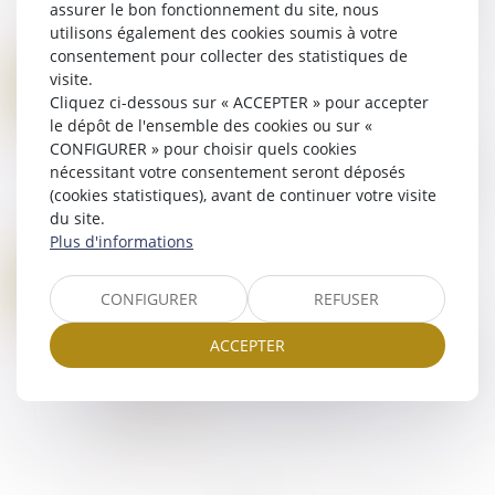
assurer le bon fonctionnement du site, nous
à l’anonymat des personnels de l’administration
utilisons également des cookies soumis à votre
pénitentiaire et modifian...
consentement pour collecter des statistiques de
Lire la suite
visite.
RETOUR D’UN ENFANT DÉPLACÉ ILLICITEMENT : LA STABILITÉ AFFECTIVE ET SCOLAIRE NE CARACTÉRISE PAS UNE SITUATION INTOLÉRABLE
22
Cliquez ci-dessous sur « ACCEPTER » pour accepter
Droit de la famille, des personnes et de leur
JUIL.
le dépôt de l'ensemble des cookies ou sur «
patrimoine
/
Filiation
CONFIGURER » pour choisir quels cookies
En matière d’enlèvement international d’enfant,
nécessitant votre consentement seront déposés
l’article 13b de la Convention de La Haye du 25
(cookies statistiques), avant de continuer votre visite
octobre 1980 impose le retour immédiat de
du site.
l’enfant illicitement déplacé, sauf si...
Plus d'informations
Lire la suite
VERS L’IMPRESCRIPTIBILITÉ DES CRIMES SEXUELS SUR MINEURS ? LA POSITION RADICALE DU PARLEMENT EUROPÉEN
21
Droit pénal
/
Droit pénal des mineurs
CONFIGURER
REFUSER
JUIL.
Le Parlement européen a adopté le 17 juin sa
ACCEPTER
position sur la proposition de directive visant à
aider les pays de l’Union européenne à lutter plus
efficacement contre les abus se...
Lire la suite