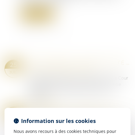
expresse du législateur...
Lire la suite
COUR D’ASSISES : L’IRRÉGULARITÉ DE LA COMPOSITION DE LA COUR NE SAURAIT ÊTRE INVOQUÉE POUR LA PREMIÈRE FOIS DEVANT LA COUR DE CASSATION !
25
Droit pénal
/
Procédure pénale
JUIL.
L’irrégularité affectant la composition de la Cour
d’assises des mineurs ne peut être invoquée
pour la première fois devant la Cour de
cassation...
Lire la suite
NARCOTRAFIC : PUBLICATION DU DÉCRET SUR LE RÉGIME DES QUARTIERS DE HAUTE SÉCURITÉ
23
Droit pénal
/
Droit pénal des affaires
JUIL.
Information sur les cookies
Le décret n° 2025-620 du 8 juillet 2025 relatif aux
Nous avons recours à des cookies techniques pour
quartiers de lutte contre la criminalité organisée,