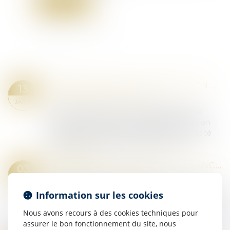
Lire la suite
PRÉVENTION DE LA RÉCIDIVE EN MATIÈRE DE VIOL ET D'AGRESSIONS SEXUELLES
13
Droit pénal
/
(NPU) Infraction
JANV.
La commission des lois et la délégation aux
droits des femmes ont constitué une mission
conjointe de contrôle afin d’évaluer l’efficacité
des mesures visant à lutter contre la r...
Lire la suite
ANNULATION D’UNE ORDONNANCE DE RÉVOCATION DU CONTRÔLE JUDICIAIRE : ANALYSE DE L’IRRECEVABILITÉ DE LA REQUÊTE
03
Droit pénal
/
Procédure pénale
JANV.
Dans l’affaire portée devant la Cour de cassation,
Information sur les cookies
un prévenu, placé sous mandat de dépôt, avait
Nous avons recours à des cookies techniques pour
fait l’objet d’une prolongation de sa détention
assurer le bon fonctionnement du site, nous
provisoire sur décision du juge...