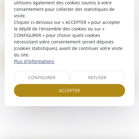
utilisons également des cookies soumis à votre
Lire la suite
consentement pour collecter des statistiques de
RÉFORME DE LA JUSTICE PÉNALE DES MINEURS : LES NOUVEAUX MODULES DE MESURES ÉDUCATIVES, UNE AMÉLIORATION ?
31
visite.
Droit pénal
/
Droit pénal des mineurs
DÉC.
Cliquez ci-dessous sur « ACCEPTER » pour accepter
Très attendue par les professionnels du droit des
le dépôt de l'ensemble des cookies ou sur «
mineurs, la réforme de la justice pénale des
CONFIGURER » pour choisir quels cookies
mineurs promettait un texte profondément
nécessitant votre consentement seront déposés
refondu et des procédures modernisées...
(cookies statistiques), avant de continuer votre visite
Lire la suite
du site.
RECONNAISSANCE DES JUGEMENTS ÉTRANGERS : LES LIMITES DE L’EXEQUATUR EN MATIÈRE D’ADOPTION
31
Plus d'informations
Droit de la famille, des personnes et de leur
DÉC.
patrimoine
/
Filiation
CONFIGURER
REFUSER
L’exequatur d’une décision étrangère permet de
lui donner effet sur le territoire français. Toutefois,
ACCEPTER
cette reconnaissance est subordonnée au
respect de plusieurs conditions, d...
Lire la suite
...
...
<<
<
44
45
46
47
48
49
50
>
>>