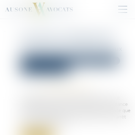
Successions et dettes fiscales :
l’importance de déclarer les
créances dans les délais légaux
Droit de la famille, des personnes et de leur patrimoine
Patrimoine et succession
Publié le :
02/01/2025
Source :
www.lemag-juridique.com
En application de l’article 792 du Code civil, tout
créancier d’une succession doit déclarer sa créance
dans un délai de 15 mois. C’est dans ce contexte que
la Cour de cassation s’est prononcée dans un arrêt
du 11 décembre dernier...