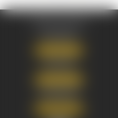
AUSONE AVOCATS
16 Cours du Maréchal Juin
33000 BORDEAUX
Tél :
05 56 38 34 34
NOUS LOCALISER
8 avenue Pasteur
33270 FLOIRAC
Tél :
05 56 38 34 34
NOUS LOCALISER
3 Rue Eugène Tartas
33290 BLANQUEFORT
Tél :
05 56 38 34 34
NOUS LOCALISER