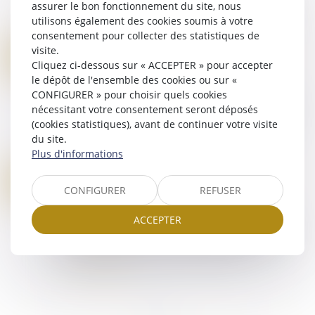
assurer le bon fonctionnement du site, nous
développement de « réseaux d’initiés » liés à la
utilisons également des cookies soumis à votre
criminalité organisée sur les marchés financ...
consentement pour collecter des statistiques de
Lire la suite
visite.
MANDATAIRE SPÉCIAL : UN APPEL RESTE RECEVABLE MÊME APRÈS LA FIN DU MANDAT
05
Cliquez ci-dessous sur « ACCEPTER » pour accepter
Droit de la famille, des personnes et de leur
AOÛT
le dépôt de l'ensemble des cookies ou sur «
patrimoine
CONFIGURER » pour choisir quels cookies
La Cour de cassation a rappelé le 2 juillet dernier
nécessitant votre consentement seront déposés
que le droit d’accès à un tribunal, garanti par
(cookies statistiques), avant de continuer votre visite
l’article 6 §1 de la Convention européenne des
du site.
droits de l’homme, implique qu...
Plus d'informations
Lire la suite
LE MANDAT D’ARRÊT VISANT BACHAR AL-ASSAD ANNULÉ PAR LA COUR DE CASSATION
04
Droit pénal
/
(NPU) Infraction
CONFIGURER
REFUSER
AOÛT
Vendredi 25 juillet, l’Assemblée plénière de la
ACCEPTER
Cour de cassation a prononcé l’annulation du
mandat d’arrêt du 13 novembre 2023 visant l’ex-
président (2000-2024) de la Syrie, Ba...
Lire la suite