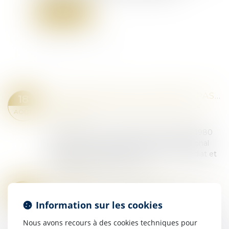
Lire la suite
PAS DE RETOUR DE L’ENFANT, PAS DE REMBOURSEMENT DES FRAIS ENGAGÉS
18
Droit de la famille, des personnes et de leur
AOÛT
patrimoine
La Convention de La Haye du 25 octobre 1980
vise à lutter contre l’enlèvement international
d’enfants en organisant leur retour immédiat et
en réglant les droits de visite...
Lire la suite
L'AMF ET L'AFA APPELLENT À LA VIGILANCE SUR LE RISQUE DE CORRUPTION PRIVÉE PAR DES RÉSEAUX CRIMINELS DE PERSONNES PHYSIQUES AYANT ACCÈS À DES INFORMATIONS PRIVILÉGIÉES
06
Droit pénal
/
Droit pénal des affaires
AOÛT
Information sur les cookies
Au cours des dernières années, l’Autorité des
Nous avons recours à des cookies techniques pour
marchés financiers (AMF) a observé le