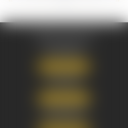
...
...
<<
<
14
15
16
17
18
19
20
>
>>
AUSONE AVOCATS
16 Cours du Maréchal Juin
33000 BORDEAUX
Tél :
05 56 38 34 34
NOUS LOCALISER
8 avenue Pasteur
33270 FLOIRAC
Tél :
05 56 38 34 34
NOUS LOCALISER
3 Rue Eugène Tartas
33290 BLANQUEFORT
Tél :
05 56 38 34 34