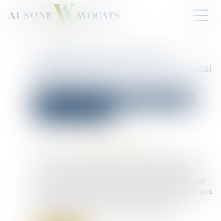
Successions et donations
déguisées : les fruits doivent aussi
être rapportés
Droit de la famille, des personnes et de leur patrimoine
Patrimoine et succession
Publié le :
07/08/2025
Source :
www.lemag-juridique.com
En matière successorale, les libéralités déguisées
sont soumises au rapport, c’est-à-dire qu’elles
doivent être réintégrées dans la masse à partager
entre les héritiers. Le Code civil précise que les fruits
issus des biens donnés sont également dus à
compter de l’ouverture de la succession...