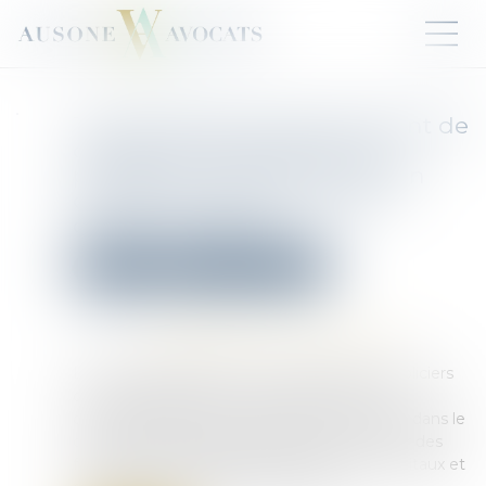
Travail dissimulé, blanchiment de
capitaux et escroquerie aux
prestations sociales : 12 mis en
cause et plus de 4 millions
d’euros de saisies
Droit pénal
Droit pénal des affaires
Publié le :
08/07/2026
Source :
www.gendarmerie.interieur.gouv.fr
Le 16 juin 2026, plus de 120 gendarmes et policiers
ont été engagés dans une vaste opération
d’interpellations et de perquisitions conduite dans le
cadre d’une enquête préliminaire portant sur des
faits de travail dissimulé, blanchiment de capitaux et