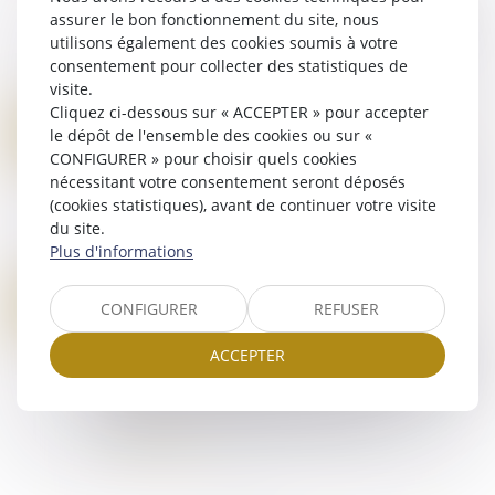
européen se sont entendus pour renforcer les
assurer le bon fonctionnement du site, nous
moyens de protéger les mineurs des violences
utilisons également des cookies soumis à votre
sexuelles. Les négociateurs proposent
consentement pour collecter des statistiques de
notammen...
visite.
Lire la suite
Cliquez ci-dessous sur « ACCEPTER » pour accepter
L’IMPRUDENCE DE LA VICTIME DOIT-ELLE RÉDUIRE SON DROIT À RÉPARATION ?
08
le dépôt de l'ensemble des cookies ou sur «
Droit des dommages corporels
CONFIGURER » pour choisir quels cookies
JUIL.
La Cour de cassation a jugé qu’un professionnel
nécessitant votre consentement seront déposés
ayant manqué à son obligation de sécurité ne
(cookies statistiques), avant de continuer votre visite
pouvait pas réduire sa responsabilité en
du site.
invoquant l’imprudence de la victime. Une d...
Plus d'informations
Lire la suite
PORNOGRAPHIE EN LIGNE : QUELLE LÉGISLATION POUR PROTÉGER LES MINEURS ?
06
CONFIGURER
REFUSER
Droit pénal
/
Droit pénal des mineurs
JUIL.
Pour protéger les mineurs, les sites qui diffusent
ACCEPTER
des contenus pornographiques doivent répondre
à certaines obligations. En France, la loi de
régulation du numérique du 21 mai...
Lire la suite