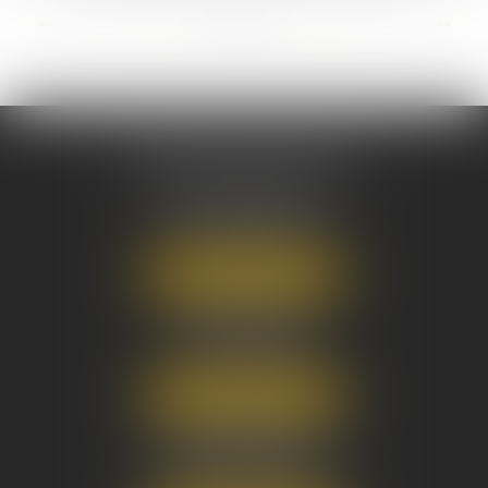
...
<<
<
1
2
3
4
5
6
7
>
>>
AUSONE AVOCATS
16 Cours du Maréchal Juin
33000 BORDEAUX
Tél :
05 56 38 34 34
NOUS LOCALISER
8 avenue Pasteur
33270 FLOIRAC
Tél :
05 56 38 34 34
NOUS LOCALISER
3 Rue Eugène Tartas
33290 BLANQUEFORT
Tél :
05 56 38 34 34