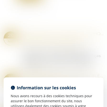
EXEQUATUR ET AUTORITÉ DE CHOSE JUGÉE : LA DISSIMULATION D’UNE PRESTATION COMPENSATOIRE CONSTITUE UNE FRAUDE
20
Droit de la famille, des personnes et de leur
MAI
patrimoine
/
Divorce et séparation
L’exequatur d’une décision étrangère est
subordonné, en droit international privé français
(en l'absence de convention ou règlement
applicable), à la réunion de trois conditions...
Lire la suite
LE GOUVERNEMENT VEUT ACCÉLÉRER SUR L’INTERDICTION DES RÉSEAUX SOCIAUX AVANT 15 ANS
19
Droit pénal
/
Droit pénal des mineurs
MAI
Information sur les cookies
La France veut s’allier à l’Espagne, l’Irlande et la
Grèce pour pousser les réseaux sociaux à vérifier
Nous avons recours à des cookies techniques pour
l’âge des internautes, a déclaré la ministre
assurer le bon fonctionnement du site, nous
déléguée chargée du Numérique...
utilisons également des cookies soumis à votre