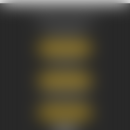
AUSONE AVOCATS
16 Cours du Maréchal Juin
33000 BORDEAUX
Tél :
05 56 38 34 34
NOUS LOCALISER
8 avenue Pasteur
33270 FLOIRAC
Tél :
05 56 38 34 34
NOUS LOCALISER
3 Rue Eugène Tartas
33290 BLANQUEFORT
Tél :
05 56 38 34 34
NOUS LOCALISER