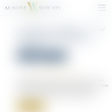
Travail forcé à l’étranger : la Cour
de cassation confirme la
compétence des juridictions
françaises
Droit pénal
(NPU) Infraction
Publié le :
19/05/2025
Source :
www.lemag-juridique.com
S’agissant des infractions commises en dehors du
territoire français, la poursuite des délits ne peut être
exercée qu’à la requête du ministère public,
conformément à l’article 113-8 du Code pénal...
Lire la suite