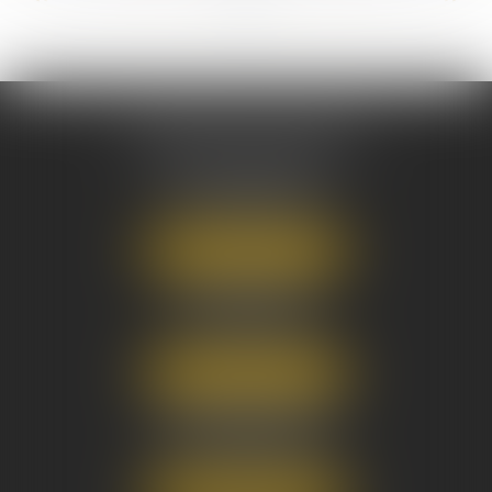
AUSONE AVOCATS
16 Cours du Maréchal Juin
33000 BORDEAUX
Tél :
05 56 38 34 34
NOUS LOCALISER
8 avenue Pasteur
33270 FLOIRAC
Tél :
05 56 38 34 34
NOUS LOCALISER
3 Rue Eugène Tartas
33290 BLANQUEFORT
Tél :
05 56 38 34 34