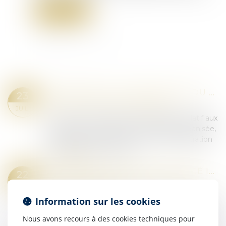
Lire la suite
NARCOTRAFIC : PUBLICATION DU DÉCRET SUR LE RÉGIME DES QUARTIERS DE HAUTE SÉCURITÉ
23
Droit pénal
/
Droit pénal des affaires
JUIL.
Le décret n° 2025-620 du 8 juillet 2025 relatif aux
quartiers de lutte contre la criminalité organisée,
à l’anonymat des personnels de l’administration
pénitentiaire et modifian...
Lire la suite
RETOUR D’UN ENFANT DÉPLACÉ ILLICITEMENT : LA STABILITÉ AFFECTIVE ET SCOLAIRE NE CARACTÉRISE PAS UNE SITUATION INTOLÉRABLE
22
Droit de la famille, des personnes et de leur
JUIL.
patrimoine
/
Filiation
Information sur les cookies
En matière d’enlèvement international d’enfant,
l’article 13b de la Convention de La Haye du 25
Nous avons recours à des cookies techniques pour