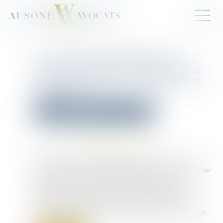
Vers l’imprescriptibilité des
crimes sexuels sur mineurs ? La
position radicale du Parlement
européen
Droit pénal
Droit pénal des mineurs
Publié le :
21/07/2025
Source :
www.leclubdesjuristes.com
Le Parlement européen a adopté le 17 juin sa
position sur la proposition de directive visant à aider
les pays de l’Union européenne à lutter plus
efficacement contre les abus sexuels sur les
enfants. La proposition vise essentiellement à
adapter la législation en vigueur à l’ère numérique...