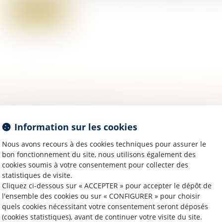
Lire la suite
oit pénal
/
Droit pénal des mineurs
puis la fin du XVIIIe siècle, de nombreuses questions on
Information sur les cookies
institution judiciaire sur la place des mineurs délinquants
stice pénale des mineurs en...
Nous avons recours à des cookies techniques pour assurer le
bon fonctionnement du site, nous utilisons également des
ire la suite
cookies soumis à votre consentement pour collecter des
statistiques de visite.
oit pénal
/
(NPU) Infraction
Cliquez ci-dessous sur « ACCEPTER » pour accepter le dépôt de
lon l’article 223-1-1 du Code pénal, le fait de révéler, de
l'ensemble des cookies ou sur « CONFIGURER » pour choisir
ansmettre des informations portant sur la vie privée, fam
quels cookies nécessitant votre consentement seront déposés
(cookies statistiques), avant de continuer votre visite du site.
ofessionnelle d’une personne...