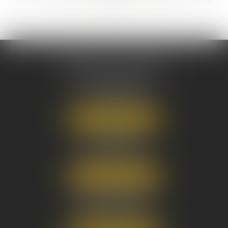
...
...
<<
<
31
32
33
34
35
36
37
>
>>
AUSONE AVOCATS
16 Cours du Maréchal Juin
33000 BORDEAUX
Tél :
05 56 38 34 34
NOUS LOCALISER
8 avenue Pasteur
33270 FLOIRAC
Tél :
05 56 38 34 34
NOUS LOCALISER
3 Rue Eugène Tartas
33290 BLANQUEFORT
Tél :
05 56 38 34 34