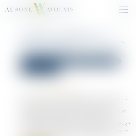
Violences conjugales : le «
contrôle coercitif » bientôt dans
le Code pénal ?
Droit de la famille, des personnes et de leur patrimoine
Violences familiales
Publié le :
11/04/2025
Source :
www.publicsenat.fr
Le jeudi 20 mars 2025, la délégation aux droits des
femmes et la commission des Lois du Sénat
auditionnaient des chercheurs, des magistrates et
un colonel de gendarmerie au sujet de la
consécration de la notion de « contrôle coercitif » en
droit français. Les députés ont adopté en première