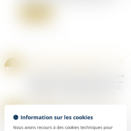
lecture, le 28 janvier, une loi créant ce délit...
Lire la suite
PROPOSITION DE LOI RENFORÇANT LA LUTTE CONTRE LES FRAUDES AUX AIDES PUBLIQUES
16
Droit pénal
/
Droit pénal des affaires
AVR.
La proposition de loi entend mieux lutter contre
les fraudes aux aides publiques, notamment en
matière de rénovation énergétique (label RGE,
agrément "Mon accompagnateur Rénov',...
Lire la suite
FILIATION NATURELLE ET PREUVE DE LA POSSESSION D’ÉTAT : QUAND COMMENCE LA PRESCRIPTION ?
15
Droit de la famille, des personnes et de leur
AVR.
Information sur les cookies
patrimoine
/
Filiation
Nous avons recours à des cookies techniques pour
L’article 330 du Code civil prévoit que la