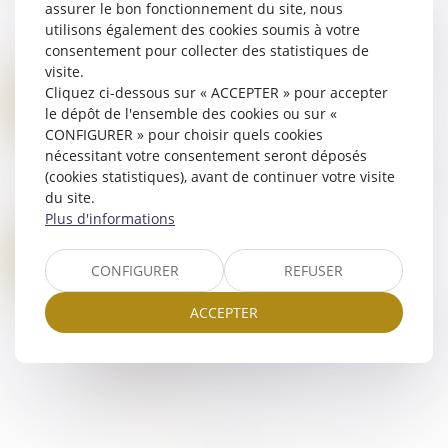
assurer le bon fonctionnement du site, nous
possession d’état peut être judiciairement
utilisons également des cookies soumis à votre
constatée à la demande de toute personne y
consentement pour collecter des statistiques de
ayant intérêt, dans un délai de dix ans à compte...
visite.
Lire la suite
Cliquez ci-dessous sur « ACCEPTER » pour accepter
MINEURS VIOLENTS : QUE PRÉVOIT L'ARTICLE 227-17 DU CODE PÉNAL CONTRE LES PARENTS ?
14
le dépôt de l'ensemble des cookies ou sur «
Droit pénal
/
Droit pénal des mineurs
AVR.
CONFIGURER » pour choisir quels cookies
Face à la hausse des violences commises par
nécessitant votre consentement seront déposés
des mineurs, Bruno Retailleau, ministre de
(cookies statistiques), avant de continuer votre visite
l'Intérieur a rappelé ce mardi matin sur CNEWS
du site.
que la France disposait d'un arsenal juridi...
Plus d'informations
Lire la suite
DÉTACHEMENT JUDICIAIRE : LES MAGISTRATS PEUVENT PARTICIPER AUX DÉLIBÉRÉS SANS VOIX CONSULTATIVE
11
Droit pénal
/
Procédure pénale
CONFIGURER
REFUSER
AVR.
En l’espèce, la cour d’assises avait déclaré un
ACCEPTER
accusé coupable, le condamnant à 15 ans de
réclusion criminelle, 5 ans de suivi socio judiciaire,
et à une interdiction définitiv...
Lire la suite