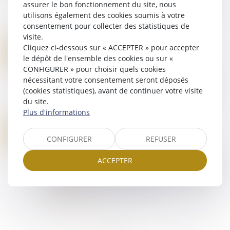
assurer le bon fonctionnement du site, nous
ter de la loi du 29 juillet 1881 sur la liberté de la
utilisons également des cookies soumis à votre
presse vise à garantir à la fois la sérénité des
consentement pour collecter des statistiques de
débats, que le respect...
visite.
Lire la suite
Cliquez ci-dessous sur « ACCEPTER » pour accepter
VIOLENCES SEXUELLES FAITES AUX ENFANTS : LA CIIVISE VEUT INSCRIRE SON ACTION DANS LE DROIT COMMUN
17
le dépôt de l'ensemble des cookies ou sur «
Droit pénal
/
Droit pénal des mineurs
MARS
CONFIGURER » pour choisir quels cookies
La commission sur l’inceste et les violences
nécessitant votre consentement seront déposés
sexuelles faites aux enfants vient de rendre un
(cookies statistiques), avant de continuer votre visite
nouveau rapport à la ministre du Travail, de la
du site.
Santé, des Solidarités et des Famill...
Plus d'informations
Lire la suite
LIBÉRATION CONDITIONNELLE FAMILIALE : LE CRÉDIT DE RÉDUCTION DE PEINE NE S’APPLIQUE PAS
14
Droit pénal
/
Procédure pénale
CONFIGURER
REFUSER
MARS
La libération conditionnelle familiale peut être
ACCEPTER
accordée à un condamné dont la peine privative
de liberté est inférieure ou égale à 4 ans, ou dont
la durée de détention restant...
Lire la suite