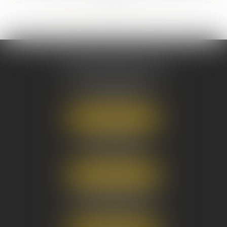
...
...
<<
<
36
37
38
39
40
41
42
>
>>
AUSONE AVOCATS
16 Cours du Maréchal Juin
33000 BORDEAUX
Tél :
05 56 38 34 34
NOUS LOCALISER
8 avenue Pasteur
33270 FLOIRAC
Tél :
05 56 38 34 34
NOUS LOCALISER
3 Rue Eugène Tartas
33290 BLANQUEFORT
Tél :
05 56 38 34 34