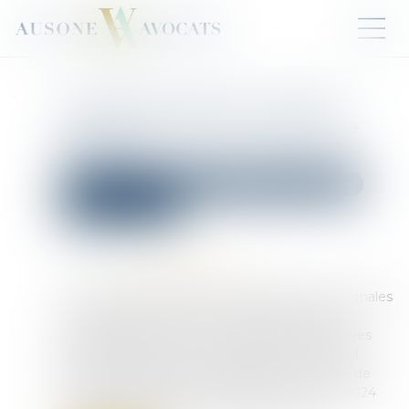
Violences sexuelles : 122 600
victimes dont une majorité de
femmes
Droit de la famille, des personnes et de leur patrimoine
Violences familiales
Publié le :
14/03/2025
Source :
www.vie-publique.fr
Les services de police et de gendarmerie nationales
ont enregistré 450 100 victimes de violences
physiques en 2024 (hors homicides et tentatives
d’homicides), soit une augmentation de 1% par
rapport à 2023. Quant au nombre de victimes de
violences sexuelles, il a augmenté de 7% en 2024