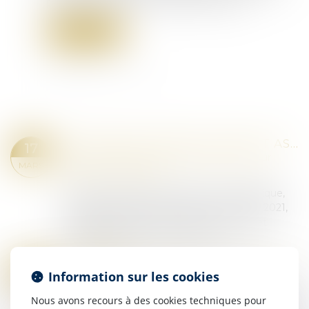
par rapport à 2023, avec 122 600 victimes...
Lire la suite
PROCRÉATION MÉDICALEMENT ASSISTÉE ET DÉCÈS DU CONJOINT : EST-CE LA FIN DU PROJET PARENTAL ?
17
Droit de la famille, des personnes et de leur
MARS
patrimoine
/
Filiation
L’article L 2141-2 du Code de la santé publique,
dans sa rédaction issue de la loi du 2 août 2021,
conditionne l’AMP à l’existence d’un projet
parental porté par un couple ou un...
Lire la suite
INTERDICTION DE CAPTATION EN COURS D’AUDIENCE : LA COUR DE CASSATION CONFIRME LA RÈGLE
17
Information sur les cookies
Droit pénal
/
(NPU) Infraction
MARS
Nous avons recours à des cookies techniques pour
L’interdiction de captation prévue par l’article 38