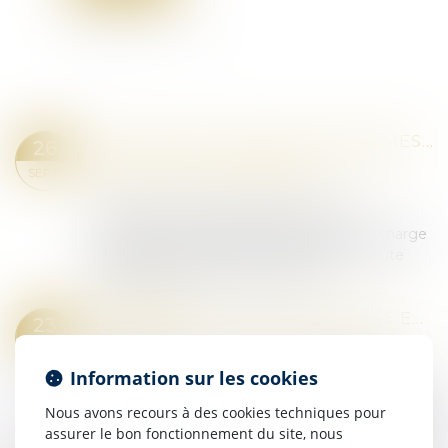
VIOLENCE À L’ÉGARD DES FEMMES EN FRANCE : RENFORCER LA PROTECTION ET MIEUX LUTTER CONTRE LES VIOLENCES SEXUELLES
26
Droit de la famille, des personnes et de leur
SEPT.
patrimoine
/
Violences familiales
Ordonnances provisoires de protection
immédiate, dispositifs dédiés de prise en charge
sanitaire et financement de la ligne d’écoute
3919 figurent parmi les avancées...
Lire la suite
PRESCRIPTION D’UNE CRÉANCE ENTRE CONCUBINS : LE CONCUBINAGE N’EST PAS UN EMPÊCHEMENT D’AGIR
23
Droit de la famille, des personnes et de leur
SEPT.
patrimoine
Information sur les cookies
Selon l’article 2234 du Code civil, la prescription
ne court pas ou est suspendue contre celui qui
Nous avons recours à des cookies techniques pour
se trouve dans l’impossibilité d’agir par suite d’un
assurer le bon fonctionnement du site, nous