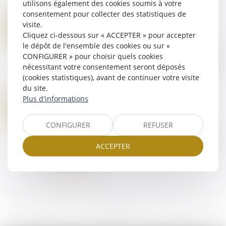
empêchement résultant de...
utilisons également des cookies soumis à votre
Lire la suite
consentement pour collecter des statistiques de
CEDH : DÉFAILLANCE DE LA FRANCE DANS LA PROTECTION DES VICTIMES D'AGRESSIONS SEXUELLES AU TRAVAIL - ACTU-JURIDIQUE
visite.
22
Droit pénal
Cliquez ci-dessous sur « ACCEPTER » pour accepter
SEPT.
le dépôt de l'ensemble des cookies ou sur «
La requérante était préparatrice de pharmacie au
CONFIGURER » pour choisir quels cookies
sein d’un service hospitalier lorsqu’elle fut placée
nécessitant votre consentement seront déposés
en arrêt de travail et elle fut hospitalisée dans un
(cookies statistiques), avant de continuer votre visite
service de psychiatrie...
du site.
Lire la suite
Plus d'informations
LA RÉGULARITÉ DE LA MISE EN EXAMEN AFFECTE LA RÉGULARITÉ DU TITRE DE DÉTENTION
19
Droit pénal
/
Procédure pénale
SEPT.
CONFIGURER
REFUSER
Lorsqu’une personne est placée en détention
provisoire, elle ne peut, sous couvert d’un appel,
ACCEPTER
soulever des moyens étrangers à l’objet même
de la détention...
Lire la suite
...
...
<<
<
10
11
12
13
14
15
16
>
>>