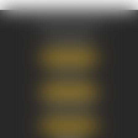
AUSONE AVOCATS
16 Cours du Maréchal Juin
33000 BORDEAUX
Tél :
05 56 38 34 34
NOUS LOCALISER
8 avenue Pasteur
33270 FLOIRAC
Tél :
05 56 38 34 34
NOUS LOCALISER
3 Rue Eugène Tartas
33290 BLANQUEFORT
Tél :
05 56 38 34 34
NOUS LOCALISER