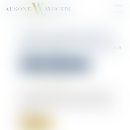
Violences sexuelles : 30 % des
auteurs sont des mineurs, le
gouvernement français appelé à
« lever le tabou »
Droit pénal
Droit pénal des mineurs
Publié le :
22/09/2025
Source :
www.sudouest.fr
Un rapport alarmant sur les mineurs auteurs de
violences sexuelles incite le gouvernement à
renforcer la prévention et à briser le cycle de la
violence...
Lire la suite