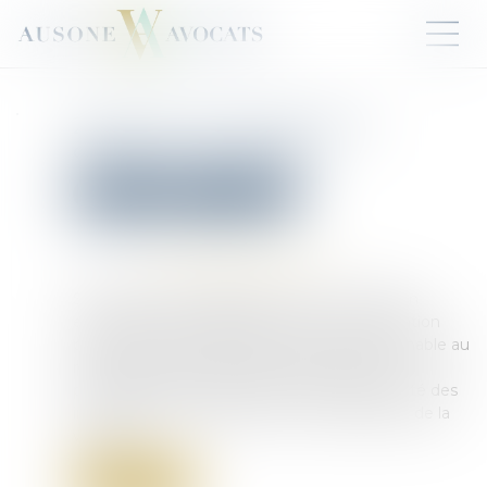
Zoom sur les limites de la
détention provisoire
Droit pénal
Procédure pénale
Publié le :
17/01/2025
Source :
www.lemag-juridique.com
Selon l’article 5 paragraphe 3 de la Convention
européenne des droits de l’homme, la détention
provisoire ne peut excéder une durée raisonnable au
regard de la gravité des faits reprochés à la
personne mise en examen et de la complexité des
investigations nécessaires à la manifestation de la
vérité...
Lire la suite