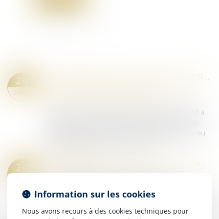
ORDONNANCE PROVISOIRE DE PROTECTION IMMÉDIATE : LE DÉCRET EST PARU
24
Droit de la famille, des personnes et de leur
JANV.
patrimoine
/
Violences familiales
Le décret n° 2025-47 du 15 janvier 2025 relatif à
l’ordonnance de protection et à l’ordonnance
provisoire de protection immédiate est paru au
Journal officiel du 16 janvier 2025...
Lire la suite
COUR D’ASSISES : L’ENREGISTREMENT SONORE DES DÉBATS PEUT ÊTRE UTILISÉ JUSQU’AU PRONONCÉ DE L’ARRÊT !
24
Droit pénal
/
Procédure pénale
JANV.
Selon l’article 308, alinéa 4 du Code de
Information sur les cookies
procédure pénale, l’enregistrement sonore des
débats devant la cour d’assises peut être utilisé
Nous avons recours à des cookies techniques pour