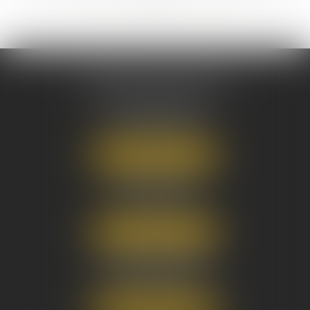
AUSONE AVOCATS
16 Cours du Maréchal Juin
33000 BORDEAUX
Tél :
05 56 38 34 34
NOUS LOCALISER
8 avenue Pasteur
33270 FLOIRAC
Tél :
05 56 38 34 34
NOUS LOCALISER
3 Rue Eugène Tartas
33290 BLANQUEFORT
Tél :
05 56 38 34 34
NOUS LOCALISER