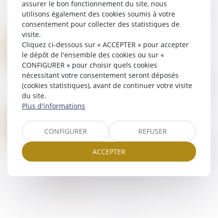
assurer le bon fonctionnement du site, nous
créées dans le seul but de dissimuler, blanchir et
utilisons également des cookies soumis à votre
faire transiter vers l’étranger, à grande échelle,
consentement pour collecter des statistiques de
des fonds générés par des activi...
visite.
Lire la suite
NARCOTRAFIC PROPOSITION DE LOI SORTIR DU PIÈGE DU TRAFIC DE DROGUE
Cliquez ci-dessous sur « ACCEPTER » pour accepter
05
Droit pénal
/
Droit pénal des affaires
le dépôt de l'ensemble des cookies ou sur «
MARS
CONFIGURER » pour choisir quels cookies
La proposition de loi avait été déposée le 12
nécessitant votre consentement seront déposés
juillet 2024 par les sénateurs Étienne Blanc du
(cookies statistiques), avant de continuer votre visite
parti les Républicains et Jérôme Durain, du parti
du site.
Socialiste, Écologiste et Républi...
Plus d'informations
Lire la suite
LCB-FT : INTERPRÉTATION DU CONSEIL D'ETAT SUR LA PORTÉE DE L'OBLIGATION DE DÉCLARATION À TRACFIN
26
Droit pénal
/
Droit pénal des affaires
CONFIGURER
REFUSER
FÉVR.
Le gouvernement a saisi le Conseil d’État d’une
ACCEPTER
demande d’avis sur la portée de l’obligation de
déclaration prévue à l’article L. 561-15 du Code
monétaire et financier (déclarat...
Lire la suite