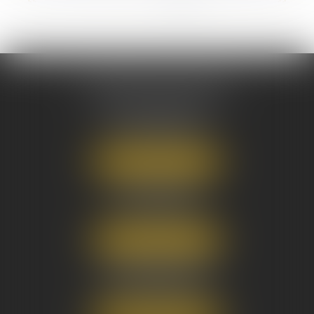
<<
<
1
2
3
4
5
6
7
>
>>
AUSONE AVOCATS
16 Cours du Maréchal Juin
33000 BORDEAUX
Tél :
05 56 38 34 34
NOUS LOCALISER
8 avenue Pasteur
33270 FLOIRAC
Tél :
05 56 38 34 34
NOUS LOCALISER
3 Rue Eugène Tartas
33290 BLANQUEFORT
Tél :
05 56 38 34 34