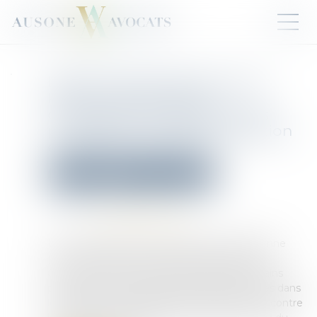
L'AMF invite les acteurs de la
Place à répondre à la
consultation de l'EBA sur des
projets de normes d’application
en matière de LCB-FT
Droit pénal
Droit pénal des affaires
Publié le :
26/03/2025
Source :
www.amf-france.org
Le 12 mars 2024, l'Autorité bancaire Européenne
(ABE ou EBA) a reçu un appel à conseil de la
Commission européenne pour élaborer certains
projets de normes techniques réglementaires dans
le cadre du futur dispositif européen de lutte contre