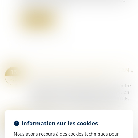
le blanchiment de capitaux et le financement du
terrorisme (LCB-FT)...
Lire la suite
PROPOSITION DE LOI RENFORÇANT LA LUTTE CONTRE LES FRAUDES AUX AIDES PUBLIQUES
16
Droit pénal
/
Droit pénal des affaires
AVR.
La proposition de loi entend mieux lutter contre
les fraudes aux aides publiques, notamment en
matière de rénovation énergétique (label RGE,
agrément "Mon accompagnateur Rénov',...
Lire la suite
MOBILISATION CONJOINTE DES PARQUETS ET DE TRACFIN POUR FRAPPER LES CRIMINELS AU PORTEFEUILLE
02
Information sur les cookies
Droit pénal
/
Droit pénal des affaires
AVR.
Nous avons recours à des cookies techniques pour
Les « lessiveuses » désignent des sociétés