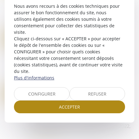
En matière successorale, le notaire est tenu à
Nous avons recours à des cookies techniques pour
une obligation de conseil envers les parties qu’il
assurer le bon fonctionnement du site, nous
accompagne, notamment lorsqu’il intervient
utilisons également des cookies soumis à votre
dans un acte de partage. Ce devoir e...
consentement pour collecter des statistiques de
Lire la suite
visite.
SUCCESSIONS VACANTES : DE NOUVEAUX SERVICES EN LIGNE UTILES POUR LES COLLECTIVITÉS
25
Cliquez ci-dessous sur « ACCEPTER » pour accepter
Droit de la famille, des personnes et de leur
le dépôt de l'ensemble des cookies ou sur «
AVR.
patrimoine
/
Patrimoine et succession
CONFIGURER » pour choisir quels cookies
nécessitant votre consentement seront déposés
La Direction générale des Finances publiques a
(cookies statistiques), avant de continuer votre visite
ouvert en 2022 un service en ligne pour les
du site.
successions vacantes. Depuis cette année, ce
Plus d'informations
Portail des successions vacantes propose...
Lire la suite
SUCCESSION ET BIENS SANS MAÎTRE : SE MANIFESTER DANS LES 30 ANS SUFFIT À BLOQUER L’APPROPRIATION PUBLIQUE
17
CONFIGURER
REFUSER
Droit de la famille, des personnes et de leur
AVR.
patrimoine
/
Patrimoine et succession
ACCEPTER
Selon l’article L 1123-1 1° du Code général de la
propriété des personnes publiques, dans sa
version applicable avant la loi du 21 février 2022,
sont considérés comme n’ayant pa...