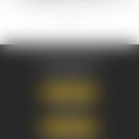
Lire la suite
...
<<
<
1
2
3
4
5
6
7
>
>>
AUSONE AVOCATS
16 Cours du Maréchal Juin
33000 BORDEAUX
Tél :
05 56 38 34 34
NOUS LOCALISER
8 avenue Pasteur
33270 FLOIRAC
Tél :
05 56 38 34 34
NOUS LOCALISER
3 Rue Eugène Tartas