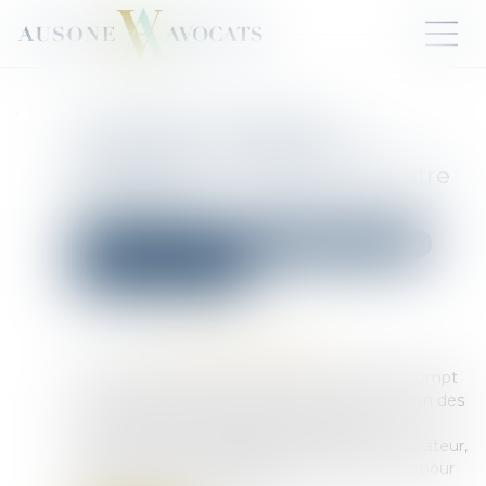
Succession vacante et
prescription : absence de
suspension en l’absence de titre
exécutoire
Droit de la famille, des personnes et de leur patrimoine
Patrimoine et succession
Publié le :
22/05/2025
Source :
www.lemag-juridique.com
L’ouverture d’une succession vacante n’interrompt
ni ne suspend automatiquement la prescription des
créances à l’encontre de la succession. Les
créanciers doivent déclarer leur créance au curateur,
mais conservent la possibilité d’agir en justice pour