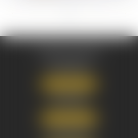
...
...
<<
<
3
4
5
6
7
8
9
>
>>
AUSONE AVOCATS
16 Cours du Maréchal Juin
33000 BORDEAUX
Tél :
05 56 38 34 34
NOUS LOCALISER
8 avenue Pasteur
33270 FLOIRAC
Tél :
05 56 38 34 34
NOUS LOCALISER
3 Rue Eugène Tartas
33290 BLANQUEFORT