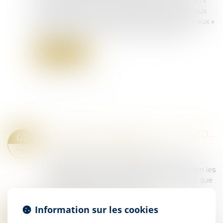
confiance dans l’institution judiciaire, au motif qu’il
n’étend pas l’exercice du droit de visite ouvert aux
bâtonniers dans les lieux de privation de liberté aux «
geôles et dépôts » des juridictions judiciaires...
Lire la suite
SAISIE CHEZ UN AVOCAT : LE BÂTONNIER RECEVABLE À AGIR EN CASSATION
02
Droit pénal
/
Procédure pénale
MAI
L'article 567 du Code de procédure pénale
dispose que peuvent se pourvoir en cassation les
personnes qui ont été parties à l’instance et que
la décision attaquée a lésées...
Lire la suite
Information sur les cookies
CONDAMNATION EN ASSISES : DIRE SANS DÉVOILER
25
Droit pénal
/
Procédure pénale