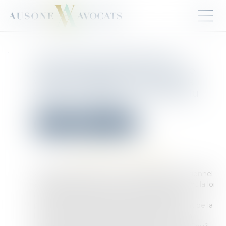
Le Conseil constitutionnel
censure l’absence de droit de
visite des bâtonniers dans les
geôles et dépôts au regard du
principe d’égalité.
Droit pénal
Procédure pénale
Publié le :
09/05/2025
Source :
www.conseil-constitutionnel.fr
Par la décision de ce jour, le Conseil constitutionnel
a déclaré contraire au principe d’égalité devant la loi
le premier alinéa de l’article 719 du code de
procédure pénale, dans sa rédaction résultant de la
loi n° 2021-1729 du 22 décembre 2021 pour la