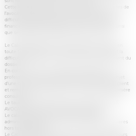
sont fixés librement en accord avec le client.”
Cette liberté dans la fixation du montant des honoraires de
l’avocat se base néanmoins sur plusieurs critères : la
difficulté de l’affaire, l’usage en la matière, la situation
financière, les frais exposés par l’avocat, sa notoriété ainsi
que ses diligences, la situation de fortune du client.
Le Cabinet AUSONE AVOCATS établit ses honoraires en
toute transparence avec ses clients, selon la nature et la
difficulté de l’affaire et du temps consacré au traitement du
dossier.
En conformité avec les règles déontologiques de la
profession d’Avocat, les honoraires du client feront l’objet
d’une convention d’honoraires, soumise à l’accord du client
et remise en main propre, ou par courrier, après la première
consultation.
Le taux moyen horaire facturé par le cabinet AUSONE
AVOCATS est de 220 € hors taxes et hors frais.
Le cabinet facture au client des frais forfaitaires
administratifs de 15% hors taxe du montant des honoraires
hors taxe facturables.
Le Cabinet facture par ailleurs au client les frais et débours