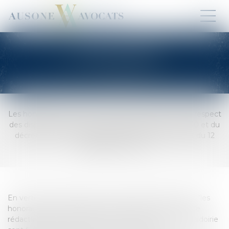
HONORAIRES
Les honoraires d’avocat sont librement fixés dans le respect
des dispositions de la loi du 31 décembre 1991 n° 1130 et du
décret du 27 novembre 1991 n° 11971 et du décret du 12
juillet 2005 n° 790.
En vertu de l’article 10 de la loi du 31 décembre 1971 : “les
honoraires de consultation, d’assistance, de conseil, de
rédaction d’actes juridiques sous seing privé et de plaidoirie