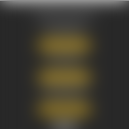
AUSONE AVOCATS
16 Cours du Maréchal Juin
33000 BORDEAUX
Tél :
05 56 38 34 34
NOUS LOCALISER
8 avenue Pasteur
33270 FLOIRAC
Tél :
05 56 38 34 34
NOUS LOCALISER
3 Rue Eugène Tartas
33290 BLANQUEFORT
Tél :
05 56 38 34 34
NOUS LOCALISER