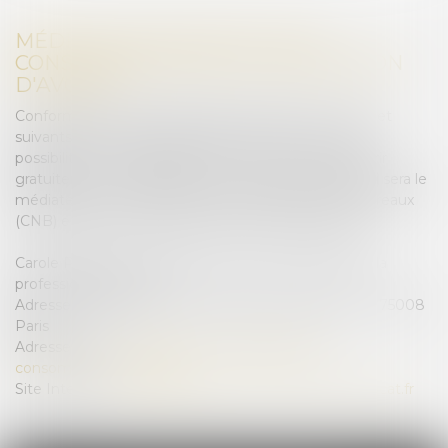
MÉDIATEUR NATIONAL DE LA
CONSOMMATION DE LA PROFESSION
D'AVOCAT
Conformément aux dispositions des articles L. 612-1 et
suivants du Code de la consommation, vous avez la
possibilité, en cas de litige avec un avocat, de recourir
gratuitement au Médiateur de la consommation qui sera le
médiateur national près du Conseil National des Barreaux
(CNB) et dont les coordonnées sont les suivantes :
Carole Pascarel, médiateur de la consommation de la
profession d’avocat
Adresse postale : CNB, 180 boulevard Haussmann – 75008
Paris
Adresse email :
mediateur-conso@mediateur-
consommation-avocat.fr
Site Internet :
https://mediateur-consommation-avocat.fr