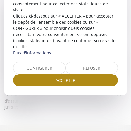
consentement pour collecter des statistiques de
À chaque ouverture de dossier, le Cabinet adresse au Client
visite.
une demande de provision.
Cliquez ci-dessous sur « ACCEPTER » pour accepter
Le Cabinet facture par la suite les honoraires prévus à la
le dépôt de l'ensemble des cookies ou sur «
convention en fonction de la méthode retenue et de l'état
CONFIGURER » pour choisir quels cookies
d'avancement du dossier.
nécessitant votre consentement seront déposés
Un historique de la facturation peut être adressé à la
(cookies statistiques), avant de continuer votre visite
demande du client.
du site.
Les diligences et prestations qui donnent lieu à facturation
Plus d'informations
comprennent notamment : tout rendez-vous, tout
entretien téléphonique, toute rédaction, lecture ou étude
CONFIGURER
REFUSER
de tous actes lettres et pièces, tout temps de gestion de
dossier, ainsi que tout temps de déplacement vacations
ACCEPTER
facturées à 50 % du tarif de l’intervenant.
Le Cabinet AUSONE AVOCATS accepte dans certains cas
d’assurer la défense de ses clients au titre de l’aide
juridictionnelle.