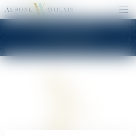
PLAN DU SITE
Accueil
Équipe
Compétences
Droit privé
Droit pénal
Procédure d'appel
Honoraires
Postulations
Contact