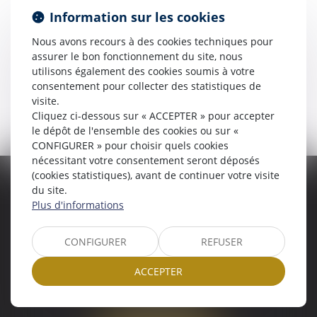
Bordeaux
Information sur les cookies
Floirac
Nous avons recours à des cookies techniques pour
Blanquefort
assurer le bon fonctionnement du site, nous
Actus
utilisons également des cookies soumis à votre
consentement pour collecter des statistiques de
Plan du site
visite.
Mentions légales
Cliquez ci-dessous sur « ACCEPTER » pour accepter
le dépôt de l'ensemble des cookies ou sur «
CONFIGURER » pour choisir quels cookies
nécessitant votre consentement seront déposés
(cookies statistiques), avant de continuer votre visite
AUSONE AVOCATS
du site.
Plus d'informations
16 Cours du Maréchal Juin
33000 BORDEAUX
Tél :
05 56 38 34 34
CONFIGURER
REFUSER
NOUS LOCALISER
ACCEPTER
8 avenue Pasteur
33270 FLOIRAC
Tél :
05 56 38 34 34